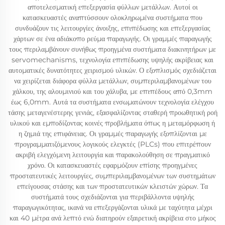
αποτελεσματική επεξεργασία φύλλων μετάλλων. Αυτοί οι
κατασκευαστές αναπτύσσουν ολοκληρωμένα συστήματα που
συνδυάζουν τις λειτουργίες άνοιξης, επιπέδωσης και επεξεργασίας
χάρτων σε ένα αδιάκοπο ρεύμα παραγωγής. Οι γραμμές παραγωγής
τους περιλαμβάνουν συνήθως προηγμένα συστήματα διακινητήρων με
servomechanisms, τεχνολογία επιπέδωσης υψηλής ακρίβειας και
αυτοματικές δυνατότητες χειρισμού υλικών. Ο εξοπλισμός σχεδιάζεται
να χειρίζεται διάφορα φύλλα μετάλλων, συμπεριλαμβανομένων του
χάλκου, της αλουμινιού και του χάλυβα, με επιπέδους από 0,3mm
έως 6,0mm. Αυτά τα συστήματα ενσωματώνουν τεχνολογία ελέγχου
τάσης μεταγενέστερης γενιάς, εξασφαλίζοντας σταθερή προωθητική ροή
υλικού και εμποδίζοντας κοινές προβλήματα όπως η μεταμόρφωση ή
η ζημιά της επιφάνειας. Οι γραμμές παραγωγής εξοπλίζονται με
προγραμματιζόμενους λογικούς ελεγκτές (PLCs) που επιτρέπουν
ακριβή ελεγχόμενη λειτουργία και παρακολούθηση σε πραγματικό
χρόνο. Οι κατασκευαστές εφαρμόζουν επίσης προηγμένες
προστατευτικές λειτουργίες, συμπεριλαμβανομένων των συστημάτων
επείγουσας στάσης και των προστατευτικών κλειστών χώρων. Τα
συστήματά τους σχεδιάζονται για περιβάλλοντα υψηλής
παραγωγικότητας, ικανά να επεξεργάζονται υλικά με ταχύτητα μέχρι
και 40 μέτρα ανά λεπτό ενώ διατηρούν εξαιρετική ακρίβεια στο μήκος