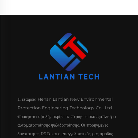
Η εταιρεία Henan Lantian New Environmental
Protection Engineering Technology Co., Ltd.
προσφέρει υψηλής ακρίβειας περιφερειακό εξοπλισμό
αυτοματοποίησης ψαλιδοποίησης. Οι προηγμένες
δυνατότητες R&D και ο επαγγελματικός μας ομάδας