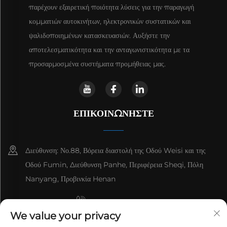
παρέχουν εξαιρετική ποιότητα λύσεις για την παραγωγή
κομματιών αυτοκινήτων, ηλεκτρονικών συστατικών και
ψαλιδοποιημένων κατασκευασιών. Αυξήστε την
αποτελεσματικότητα και την ανταγωνιστικότητα με τα
προσαρμοσμένα συστήματα προμήθειας μας.
ΕΠΙΚΟΙΝΩΝΉΣΤΕ
Διεύθυνση: Νο.88, Βόρεια διαστολή της Οδού Weisi και της
Οδού Fumin, Διεύθυνση Panhe, Περιφέρεια Sheqi, Πόλη
Nanyang, Προβινκία Henan
+8615993153189
We value your privacy
+86-13137795975