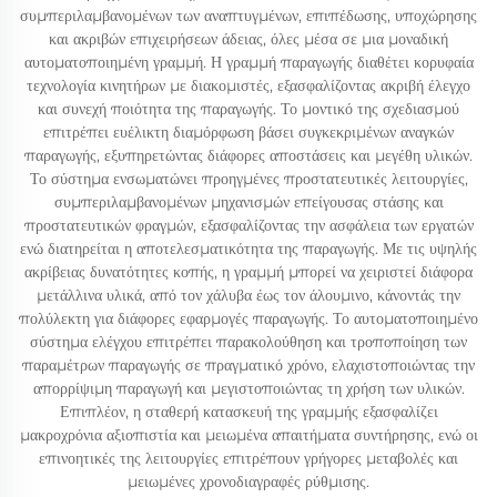
συμπεριλαμβανομένων των αναπτυγμένων, επιπέδωσης, υποχώρησης
και ακριβών επιχειρήσεων άδειας, όλες μέσα σε μια μοναδική
αυτοματοποιημένη γραμμή. Η γραμμή παραγωγής διαθέτει κορυφαία
τεχνολογία κινητήρων με διακομιστές, εξασφαλίζοντας ακριβή έλεγχο
και συνεχή ποιότητα της παραγωγής. Το μοντικό της σχεδιασμού
επιτρέπει ευέλικτη διαμόρφωση βάσει συγκεκριμένων αναγκών
παραγωγής, εξυπηρετώντας διάφορες αποστάσεις και μεγέθη υλικών.
Το σύστημα ενσωματώνει προηγμένες προστατευτικές λειτουργίες,
συμπεριλαμβανομένων μηχανισμών επείγουσας στάσης και
προστατευτικών φραγμών, εξασφαλίζοντας την ασφάλεια των εργατών
ενώ διατηρείται η αποτελεσματικότητα της παραγωγής. Με τις υψηλής
ακρίβειας δυνατότητες κοπής, η γραμμή μπορεί να χειριστεί διάφορα
μετάλλινα υλικά, από τον χάλυβα έως τον άλουμινο, κάνοντάς την
πολύλεκτη για διάφορες εφαρμογές παραγωγής. Το αυτοματοποιημένο
σύστημα ελέγχου επιτρέπει παρακολούθηση και τροποποίηση των
παραμέτρων παραγωγής σε πραγματικό χρόνο, ελαχιστοποιώντας την
απορρίψιμη παραγωγή και μεγιστοποιώντας τη χρήση των υλικών.
Επιπλέον, η σταθερή κατασκευή της γραμμής εξασφαλίζει
μακροχρόνια αξιοπιστία και μειωμένα απαιτήματα συντήρησης, ενώ οι
επινοητικές της λειτουργίες επιτρέπουν γρήγορες μεταβολές και
μειωμένες χρονοδιαγραφές ρύθμισης.