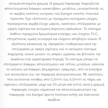
αυτοματοποιημένη γραμμή. Η γραμμή παραγωγής διαχειρίζεται
αποτελεσματικά διάφορες καταστιβάνες μετάλλων, μετατρέποντάς τις
σε ακριβώς κοπέντες κεντρικές ενώ διατηρεί συνεπές ποιοτικά
πρότυπα. Έχει εξοπλιστεί με προηγμένα συστήματα ελέγχου,
προσφέροντας ακριβή έλεγχο μήκους, ικανότητες επεξεργασίας με
υψηλή ταχύτητα και αυτόματη ανίχνευση σφαλμάτων. Το σύστημα
διαθέτει προηγμένα δρομολογικά κινητήρες και ελέγχους PLC,
επιτρέποντας ομαλή λειτουργία και ελάχιστο αποβλήτιο υλικού. Η
αξιόπιστη κατασκευή της εξασφαλίζει σταθερότητα κατά την
επεξεργασία με υψηλή ταχύτητα, ενώ το αυτόματο σύστημα
διαχείρισης υλικού μειώνει τις ανάγκες εργασίας και βελτιώνει την
ασφάλεια στην εργαστηριακή περιοχή. Το σύστημα μπορεί να
επεξεργαστεί διάφορες αποτελέσματες και τύπους μετάλλων, κάνοντάς
το ευέλικτο για διάφορες βιομηχανικές εφαρμογές, από τα κινητήρια
των αυτοκινήτων έως την παραγωγή ηλεκτροσυσκευών. Με ικανότητες
που εκτείνονται συνήθως από 0,3mm έως 6,0mm σε πάχος και
ταχύτητες επεξεργασίας μέχρι και 30 μέτρα ανά λεπτό, αυτή η γραμμή
παραγωγής ενισχύει σημαντικά την αποτελεσματικότητα της
παραγωγής ενώ διατηρεί άριστη ποιότητα κοπής και διαστατική
ακρίβεια.