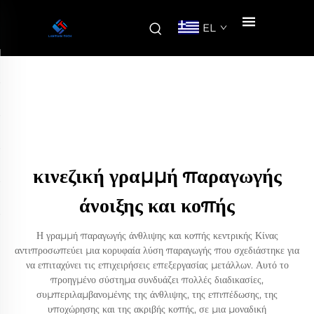
EL
κινεζική γραμμή παραγωγής
άνοιξης και κοπής
Η γραμμή παραγωγής άνθλιψης και κοπής κεντρικής Κίνας
αντιπροσωπεύει μια κορυφαία λύση παραγωγής που σχεδιάστηκε για
να επιταχύνει τις επιχειρήσεις επεξεργασίας μετάλλων. Αυτό το
προηγμένο σύστημα συνδυάζει πολλές διαδικασίες,
συμπεριλαμβανομένης της άνθλιψης, της επιπέδωσης, της
υποχώρησης και της ακριβής κοπής, σε μια μοναδική