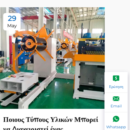
29
2
May
Ma
Ερώτηση
Email
Ποιους Τύπους Υλικών Μπορεί
Ποι
Whatsapp
να Διαχειριστεί ένας
επί