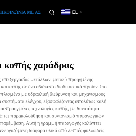
EL
ΠΙΚΟΙΝΩΝΊΑ ΜΕ ΑΣ
ι κοπής χαράδρας
ς επεξεργασίας μετάλλων, μεταξύ προηγμένης
και κοπής σε ένα αδιάκοπο διαδικαστικό προϊόν. Στο
ξοπλισμένο με υδραυλική διεύρυνση και μηχανισμούς
 συστήματα ελέγχου, εξασφαλίζοντας απολύτως καλή
αι προηγμένες τεχνολογίες κοπής, με δυνατότητα
ρέπει παρακολούθηση και συντονισμό παραγωγικών
η παρέμβαση. Αυτή η γραμμή παραγωγής καλύπτει
πεξεργαζόμενη διάφορα υλικά από λεπτές φυλλωδείς