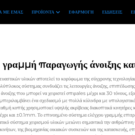
Ά ΜΕ ΕΜΆΣ
ΠΡΟΪΌΝΤΑ
ΕΦΑΡΜΟΓΉ
ΕΙΔΉΣΕΙΣ
Ε
 γραμμή παραγωγής άνοιξης κα
υαστικών υλικών αποτελεί το κορύφωμα της σύγχρονης τεχνολογία
λύπλοκος σύστημας συνδυάζει τις λειτουργίες άνοιξης, επιπέδωσης 
 άνοιξης που μπορεί να χειριστεί σπιρales μέχρι και 30 τόνους, ε
μπεριλαμβάνει ένα σχεδιασμό με πολλά κύλινδρα με υπολογιστικά
αθμή κοπής χρησιμοποιεί υψηλής ακρίβειας διακοπτικά κινητήρες κ
μέχρι και ±0.1mm. Το επινοημένο σύστημα ελέγχου γραμμής επιτ
ατικό σύστημα χειρισμού υλικών μειώνει σημαντικά την ανθρώπιν
ινήτων, της βιομηχανίας οικιακών συσκευών και της κατασκευής, ε