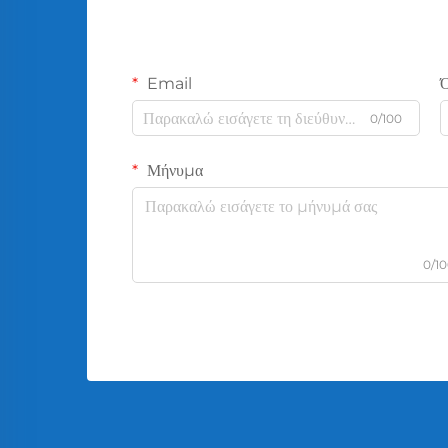
Email
0/100
Μήνυμα
0/1