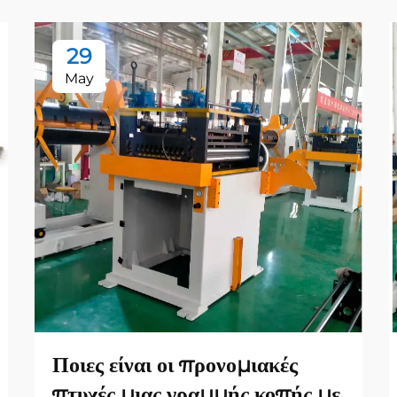
29
May
Ποιες είναι οι προνομιακές
πτυχές μιας γραμμής κοπής με