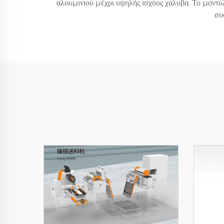
αλουμινιού μέχρι υψηλής ισχύος χάλυβα. Το μον
συ