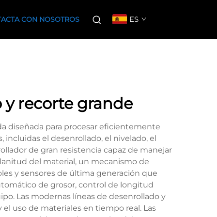
ES
ACTA CON NOSOTROS
 y recorte grande
ada diseñada para procesar eficientemente
ncluidas el desenrollado, el nivelado, el
rollador de gran resistencia capaz de manejar
planitud del material, un mecanismo de
oles y sensores de última generación que
tomático de grosor, control de longitud
ipo. Las modernas líneas de desenrollado y
 el uso de materiales en tiempo real. Las