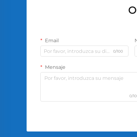
O
Email
0/100
Mensaje
0/1