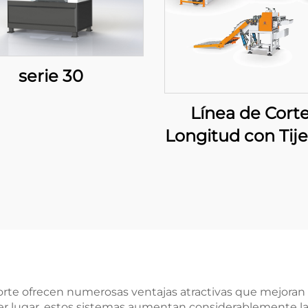
serie 30
Línea de Corte
Longitud con Tije
Balanceo Pes
orte ofrecen numerosas ventajas atractivas que mejoran s
imer lugar, estos sistemas aumentan considerablemente 