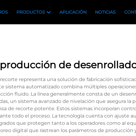
ROS
PRODUCTOS
APLICACIÓN
NOTICIAS
CONT
e producción de desenrollado
 recorte representa una solución de fabricación sofistic
te sistema automatizado combina múltiples operaciones, i
ucción fluido. La línea generalmente consta de un desen
das, un sistema avanzado de nivelación que asegura la 
ensa de recorte potente. Estos sistemas incorporan contr
nte todo el proceso. La tecnología cuenta con ajuste au
rados que protegen tanto a los operadores como al equ
oreo digital que rastrean los parámetros de producción y