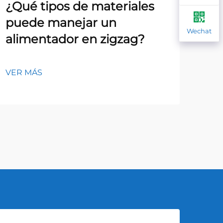
¿Qué tipos de materiales
¿C
puede manejar un
co
Wechat
alimentador en zigzag?
pr
al
VER MÁS
VER