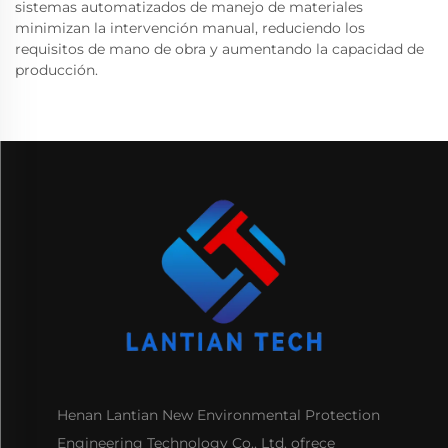
sistemas automatizados de manejo de materiales
minimizan la intervención manual, reduciendo los
requisitos de mano de obra y aumentando la capacidad de
producción.
Henan Lantian New Environmental Protection
Engineering Technology Co., Ltd. ofrece