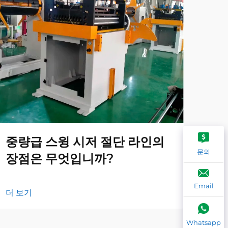
중량급 스윙 시저 절단 라인의
지
문의
장점은 무엇입니까?
해
Email
더 보기
더 
Whatsapp