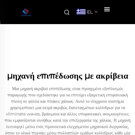
EL
μηχανή επιπέδωσης με ακρίβεια
Μια μηχανή ακριβού επιπέδωσης είναι προηγμένο εξοπλισμός
παραγωγής που σχεδιάστηκε για να επιτύχει εξαιρετική επιφανειακή
πίεση σε φύλλα και πλάκες χάλκας. Αυτό το σύγχρονο συστήμα
χρησιμοποιεί μια σειρά ακριβώς διατεταγμένων κυλίνδρων για να
εliminate waves, βράσματα και άλλες επιφανειακές ανομοιογένειες
που εμφανίζονται συνήθως κατά την επεξεργασία της χάλκας. Η μηχανή
λειτουργεί μέσω ενός προσεκτικά ελεγχόμενου μηχανικού διεργασίας,
όπου το υλικό περνάει μέσω πολλαπλών ομάδων κυλίνδρων, κάθε μία