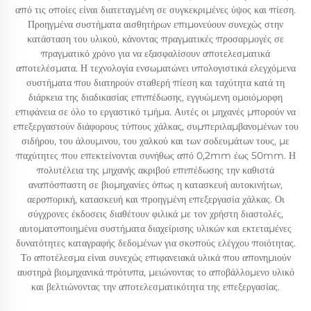
από τις οποίες είναι διατεταγμένη σε συγκεκριμένες ύψος και πίεση.
Προηγμένα συστήματα αισθητήρων επιμονεύουν συνεχώς στην
κατάσταση του υλικού, κάνοντας πραγματικές προσαρμογές σε
πραγματικό χρόνο για να εξασφαλίσουν αποτελεσματικά
αποτελέσματα. Η τεχνολογία ενσωματώνει υπολογιστικά ελεγχόμενα
συστήματα που διατηρούν σταθερή πίεση και ταχύτητα κατά τη
διάρκεια της διαδικασίας επιπέδωσης, εγγυώμενη ομοιόμορφη
επιφάνεια σε όλο το εργαστικό τμήμα. Αυτές οι μηχανές μπορούν να
επεξεργαστούν διάφορους τύπους χάλκας, συμπεριλαμβανομένων του
σιδήρου, του άλουμινου, του χαλκού και των σοδευμάτων τους, με
παχύτητες που επεκτείνονται συνήθως από 0,2mm έως 50mm. Η
πολυτέλεια της μηχανής ακριβού επιπέδωσης την καθιστά
αναπόσπαστη σε βιομηχανίες όπως η κατασκευή αυτοκινήτων,
αεροπορική, κατασκευή και προηγμένη επεξεργασία χάλκας. Οι
σύγχρονες έκδοσεις διαθέτουν φιλικά με τον χρήστη διαστολές,
αυτοματοποιημένα συστήματα διαχείρισης υλικών και εκτεταμένες
δυνατότητες καταγραφής δεδομένων για σκοπούς ελέγχου ποιότητας.
Το αποτέλεσμα είναι συνεχώς επιφανειακά υλικά που απονημιούν
αυστηρά βιομηχανικά πρότυπα, μειώνοντας το αποβάλλομενο υλικό
και βελτιώνοντας την αποτελεσματικότητα της επεξεργασίας.