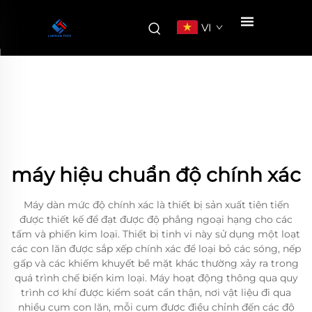
VI
máy hiệu chuẩn độ chính xác
Máy dàn mức độ chính xác là thiết bị sản xuất tiên tiến
được thiết kế để đạt được độ phẳng ngoại hạng cho các
tấm và phiến kim loại. Thiết bị tinh vi này sử dụng một loạt
các con lăn được sắp xếp chính xác để loại bỏ các sóng, nếp
gấp và các khiếm khuyết bề mặt khác thường xảy ra trong
quá trình chế biến kim loại. Máy hoạt động thông qua quy
trình cơ khí được kiểm soát cẩn thận, nơi vật liệu đi qua
nhiều cụm con lăn, mỗi cụm được điều chỉnh đến các độ