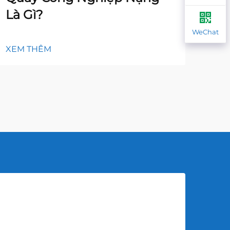
Là Gì?
XEM
WeChat
XEM THÊM