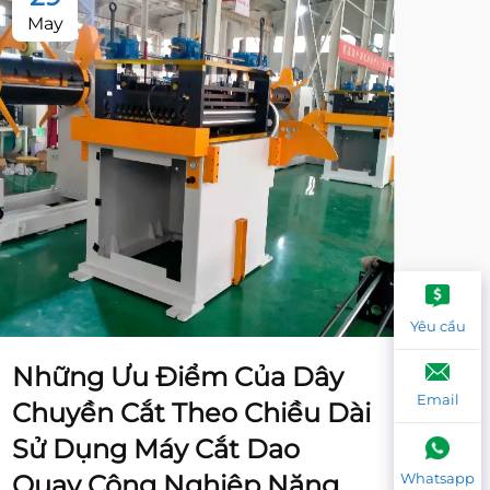
May
Ma
Yêu cầu
Những Ưu Điểm Của Dây
Nh
Email
Chuyền Cắt Theo Chiều Dài
ph
Sử Dụng Máy Cắt Dao
máy
Whatsapp
Quay Công Nghiệp Nặng