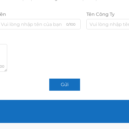
Tên
Tên Công Ty
0/100
000
Gửi