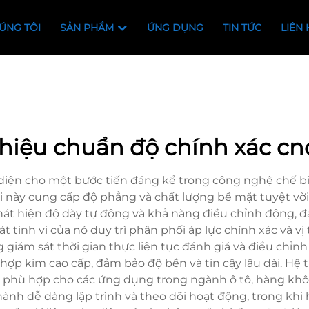
ÚNG TÔI
SẢN PHẨM
ỨNG DỤNG
TIN TỨC
LIÊN 
hiệu chuẩn độ chính xác cn
iện cho một bước tiến đáng kể trong công nghệ chế biế
mới này cung cấp độ phẳng và chất lượng bề mặt tuyệt vờ
hát hiện độ dày tự động và khả năng điều chỉnh động, đ
 tinh vi của nó duy trì phân phối áp lực chính xác và vị
iám sát thời gian thực liên tục đánh giá và điều chỉnh c
ợp kim cao cấp, đảm bảo độ bền và tin cậy lâu dài. Hệ t
phù hợp cho các ứng dụng trong ngành ô tô, hàng khôn
ành dễ dàng lập trình và theo dõi hoạt động, trong khi