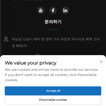
문의하기
하남성 난양시 셰치 현 판허 거리 푸민로 와이시로 북쪽 교차
로 88번지
+8615993153189
We value your privacy
+86-13137795975
We use cookies and similar tools to provide our services.
If you don't want to accept all cookies, click Personalize
[email protected]
cookies.
저작권 © 2025 허난 란티안 신 환경보호 공정 기술 유한 회사. 모든 권리
Accept all
보유.
개인정보 보호정책
Personalize cookies