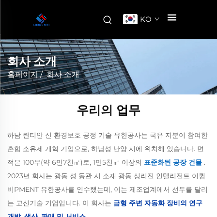
KO
회사 소개
홈페이지
/
회사 소개
우리의 업무
하남 란티안 신 환경보호 공정 기술 유한공사는 국유 지분이 참여한
혼합 소유제 개혁 기업으로, 하남성 난양 시에 위치해 있습니다. 면
적은 100무(약 6만7천㎡)로, 1만5천㎡ 이상의
표준화된 공장 건물
.
2023년 회사는 광동 성 동관 시 소재 광동 싱리진 인텔리전트 이큅
비PMENT 유한공사를 인수했는데, 이는 제조업계에서 선두를 달리
는 고신기술 기업입니다. 이 회사는
금형 주변 자동화 장비의 연구
개발, 생산, 판매 및 서비스
.