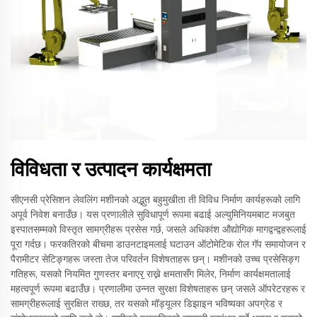
विविधता र उत्पादन कार्यक्षमता
सीएनसी प्रेसिशन लेवलिंग मशीनको अद्भुत बहुमुखीता ती विविध निर्माण कार्यहरूको लागि
अपूर्व निवेश बनाउँछ। यस प्रणालीले सुविधापूर्ण रूपमा बढाई अल्युमिनियमबाट मजबुत
इस्पातसम्मको विस्तृत सामग्रीहरू प्रसेस गर्छ, जसले अधिकांश औद्योगिक मागद्वन्द्वहरूलाई
पूरा गर्दछ। फरकतिरको बीचमा डाउनटाइमलाई घटाउन ऑटोमेटिक रोल गॅप समायोजन र
पैरामीटर सेटिङ्गहरू जस्ता तेज परिवर्तन विशेषताहरू छन्। मशीनको उच्च प्रसेसिङ्ग
गतिहरू, यसको नियमित गुणस्तर बनाएरॖ राख्ने क्षमतासँग मिलेर, निर्माण कार्यक्षमतालाई
महत्वपूर्ण रूपमा बढाउँछ। प्रणालीमा उन्नत सुरक्षा विशेषताहरू छन् जसले ऑपरेटरहरू र
सामग्रीहरूलाई सुरक्षित राख्छ, तर यसको मॉड्यूलर डिझाइन भविष्यका अपग्रेड र