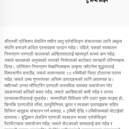
टु लेंग्थ लाइन
सीएनसी प्रेसिशन लेवलिंग मशीन धातु प्रोसेसिङ्ग संचालनका लागि अमूल्य
संपत्ति बनाउने कथित प्रभावहरू प्रदान गर्दछ। पहिले, यसको स्वचालन
नियन्त्रण प्रणाली चालकको आश्रिततालाई महत्वपूर्ण रूपमा कम गर्दछ,
जसले चालकको अनुभवको स्तरको निर्भरताको बाटोबाट सान्छारी परिणामहरू
दिन्छ। प्रेसिशन नियन्त्रण मेखानिजमहरू उत्कृष्ट फ्लैटनेस शुद्धतालाई
विश्वसनीय बनाउँछ, जसले सामान्यतया ±०.१मिमीको भित्र टोलरन्स प्राप्त
गर्दछ, जसले उच्च गुणस्तरका अन्तिम उत्पादहरूको लागि आवश्यक छ।
मशीनको उन्नत मॉनिटरिंग प्रणाली वास्तविक समयमा समायोजन गरेर
उपकरणको क्षतिको बचत गर्दछ, जसले अपशिष्टको कमी गर्दछ र लागत
प्रभावकारीतालाई सुधार्दछ। सामग्रीको विविधता पनि एउटा मुख्य फाइदा हो,
किनकि प्रणालीले ताँसा, एल्युमिनियम, कूपर र त्यसका एलायझहरू सहित
विभिन्न धातुहरू संचालन गर्न सक्दछ, ०.३मिमी देखि १२मिमीसम्मको मोटाईको
दायरामा। बुद्धिमान लेवलिंग प्रणाली स्वचालन रूपमा प्रोसेसिङ्ग
पैरामीटरहरू समायोजन गर्दछ, जसले सेटअपको समयलाई कम गर्दछ र