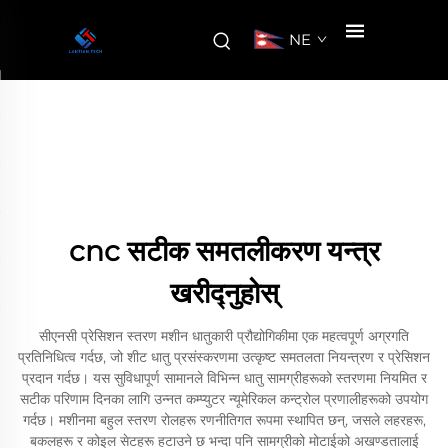
NE
cnc सटीक समतलीकरण यन्त्र
खरीद्नुहोस्
सीएनसी प्रेसिशन स्तरण मशीन धातुकारी प्रौद्योगिकीमा एक महत्वपूर्ण अग्रगति
प्रतिनिधित्व गर्दछ, जो शीट धातु प्रसंस्करणमा उत्कृष्ट समतलता नियन्त्रण र प्रेसिशन
प्रदान गर्दछ। यस सुविधापूर्ण सामानले विभिन्न धातु सामग्रीहरूको स्तरणमा नियमित र
सटीक परिणाम दिनका लागि उन्नत कम्प्युटर न्यूमेरिकल कन्ट्रोल प्रणालीहरूको उपयोग
गर्दछ। मशीनमा बहुल स्तरण रोलहरू रणनीतिगत रूपमा स्थापित छन्, जसले लहरहरू,
बकलहरू र कोइल सेटहरू हटाउने छ भन्दा पनि सामग्रीको मोटाईको अखण्डतालाई