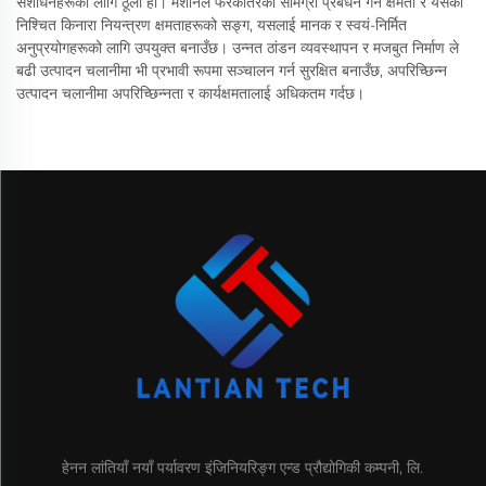
संशोधनहरूको लागि ठूलो हो। मशीनले फरकतिरको सामग्री प्रबंधन गर्ने क्षमता र यसको
निश्चित किनारा नियन्त्रण क्षमताहरूको सङ्ग, यसलाई मानक र स्वयं-निर्मित
अनुप्रयोगहरूको लागि उपयुक्त बनाउँछ। उन्नत ठांडन व्यवस्थापन र मजबुत निर्माण ले
बढी उत्पादन चलानीमा भी प्रभावी रूपमा सञ्चालन गर्न सुरक्षित बनाउँछ, अपरिच्छिन्न
उत्पादन चलानीमा अपरिच्छिन्नता र कार्यक्षमतालाई अधिकतम गर्दछ।
हेनन लांतियाँ नयाँ पर्यावरण इंजिनियरिङ्ग एन्ड प्रौद्योगिकी कम्पनी, लि.