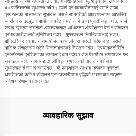
सान्छारी स्तरमा रूपान्तरित लेवलिंग मशीनहरूको मुल्याङ्कनमा उत्पादनको
४० प्रतिशतको सुधारणा गर्दछ। ऊर्जा प्रभावकारीतालाई स्मार्ट ऊर्जा
प्रबन्धनको माध्यमबाट सुधार्दछ, जसले सामग्रीको आवश्यकतामा आधारित
प्यार्सको आउटपुट समायोजन गर्दछ। मशीनको उच्च प्रोसेसिङ्ग गति, चार्ज
रूपमा न्यूनतम रखाईको आवश्यकताले अधिकतम ऑपरेशनल वेल र संचालन
प्रभावकारीतालाई सुनिश्चित गर्दछ। गुणस्तरको नियमिततालाई सतत
मॉनिटरिंग र स्वचालन समायोजन प्रणालीद्वारा गारंटी गरिएको छ, जसले
मौलिक संचालनमा घट्ने भिन्नताहरूलाई निरसन गर्दछ। उपयोगकर्तामिति
इन्टरफेसले प्रशिक्षणको समयलाई कम गर्दछ र तेज पैरामीटर समायोजन गर्न
सक्दछ, जबकि व्यापक डाटा लॉगिङ्ग गुणस्तरको पालन र प्रोसेस
सुधारणालाई सम्भव बनाउँदछ। यी फाइदाहरू साथमा उत्पादन गुणस्तर,
अपशिष्टको कमी र संचालन प्रभावकारीतामा वृद्धिको माध्यमबाट उत्कृष्ट
निवेश परिणाम प्रदान गर्दछ।
व्यावहारिक सुझाव