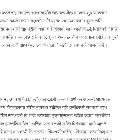
 वजनलाई समाउन सक्छ जबकि उत्पादन क्षेत्रमा काम सुचारु रूपमा
 कार्यक्षमतामा राख्नको लागि प्रायः समस्या उत्पन्न हुन्छ ताकि
ो समयमा भारी सामग्रीको काम गर्ने दिशामा जान थालेका छौं, विशेषगरी निर्माण
्यकता पर्दछ। यसलाई सही बनाउनु आवश्यक छ किनकि संचालनलाई बिना कुनै
 रहनको लागि आधारभूत आवश्यकता हो जहाँ टिकाउपनले शासन गर्छ।
दनमा, उच्च शक्तिको स्टीलका खाली कच्चा पदार्थहरू अत्यन्तै आवश्यक
गजैग फिडरहरूमा विशेष व्यवस्था चाहिन्छ यदि उनीहरूले समयको साथै
उचित सेटअपले ती भारी स्टीलका टुक्राहरूलाई उचित रूपमा स्ट्याम्पिंग
ीक ह्यान्डलिङ बिना, अन्तिम उत्पादनको शक्ति विशेषतामा कमी आउने
्रीको बजारमा स्थायी विस्तारको भविष्यवाणी गर्छन्। डिजाइन तकनीकहरू र
्, कारहरू मात्र नभएर धेरै क्षेत्रहरूमा नयाँ अवसरहरू सिर्जना गर्दै।