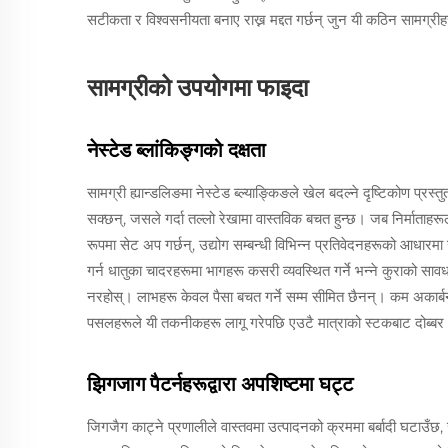
सटीकता र विश्वसनीयता बनाए राख्न मद्दत गर्छन् जुन यी कठिन सामग्रीहरू
सामग्रीको उपयोगमा फाइदा
नेस्टेड ब्लांकिङ्गको दक्षता
सामग्री ह्यान्डलिङमा नेस्टेड ब्ल्याङ्किङले खेल बदल्ने दृष्टिकोण प्रस्तु
सक्छन्, जसले गर्दा तल्लो रेखामा वास्तविक बचत हुन्छ। जब निर्माताह
रूपमा सेट अप गर्छन्, उद्योग सम्बन्धी विभिन्न प्रतिवेदनहरूको आधारमा
गर्न धातुका चादरहरूमा भागहरू कसरी व्यवस्थित गर्ने भन्ने कुराको सा
नरहोस्। लाभहरू केवल पैसा बचत गर्ने सम्म सीमित छैनन्। कम अकार्बन स
पसलहरूले यी तकनीकहरू लागू गरेपछि एउटै मात्राको स्टकबाट दोब्बर ध
झिगजाग पैटर्नहरूद्वारा अपशिष्टमा घट्ट
जिगजैग काट्ने प्रणालीले वास्तवमा उत्पादनको क्रममा बर्बादी घटाउँछ