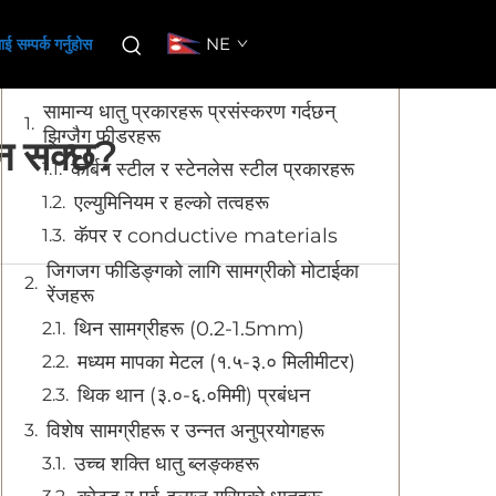
विषय सूची
NE
ई सम्पर्क गर्नुहोस
सामान्य धातु प्रकारहरू प्रसंस्करण गर्दछन्
झिग्जैग फीडरहरू
्न सक्छ?
कार्बन स्टील र स्टेनलेस स्टील प्रकारहरू
एल्युमिनियम र हल्को तत्वहरू
कॅपर र conductive materials
जिगजग फीडिङ्गको लागि सामग्रीको मोटाईका
रेंजहरू
थिन सामग्रीहरू (0.2-1.5mm)
मध्यम मापका मेटल (१.५-३.० मिलीमीटर)
थिक थान (३.०-६.०मिमी) प्रबंधन
विशेष सामग्रीहरू र उन्नत अनुप्रयोगहरू
उच्च शक्ति धातु ब्लङ्कहरू