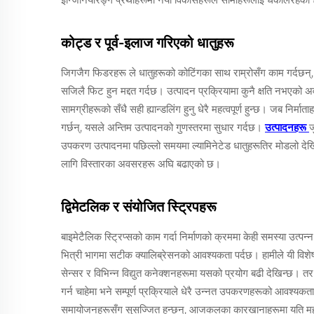
कोट्ड र पूर्व-इलाज गरिएको धातुहरू
जिगजैग फिडरहरू ले धातुहरूको कोटिंगका साथ राम्रोसँग काम गर्दछन्, ति
सजिलै फिट हुन मद्दत गर्दछ। उत्पादन प्रक्रियामा कुनै क्षति नभएको अवस
सामग्रीहरूको सँधै सही ह्यान्डलिंग हुनु धेरै महत्वपूर्ण हुन्छ। जब निर्
गर्छन्, यसले अन्तिम उत्पादनको गुणस्तरमा सुधार गर्दछ।
उत्पादनहरू
ज
उपकरण उत्पादनमा पछिल्लो समयमा ल्यामिनेटेड धातुहरूतिर मोडलो देखिन्
लागि विस्तारका अवसरहरू अघि बढाएको छ।
द्विमेटलिक र संयोजित स्ट्रिपहरू
बाइमेटैलिक स्ट्रिप्सको काम गर्दा निर्माणको क्रममा केही समस्या उत्
भित्री भागमा सटीक क्यालिब्रेसनको आवश्यकता पर्दछ। हामीले यी विशे
सेन्सर र विभिन्न विद्युत कनेक्शनहरूमा यसको प्रयोग बढी देखिन्छ। तर य
गर्न चाहेमा भने सम्पूर्ण प्रक्रियाले धेरै उन्नत उपकरणहरूको आवश्
समायोजनहरूसँग सुसज्जित हुन्छन्, आजकलका कारखानाहरूमा यति महत्व