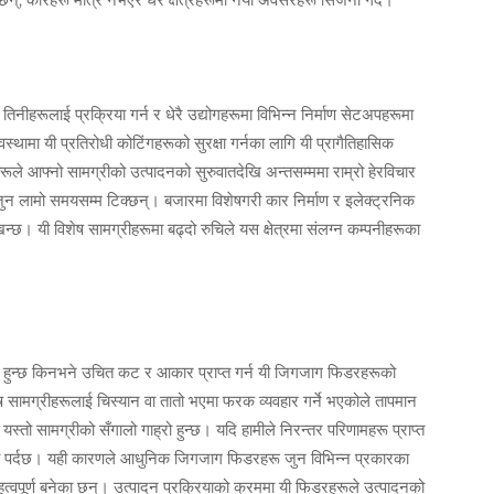
नीहरूलाई प्रक्रिया गर्न र धेरै उद्योगहरूमा विभिन्न निर्माण सेटअपहरूमा
्थामा यी प्रतिरोधी कोटिंगहरूको सुरक्षा गर्नका लागि यी प्रागैतिहासिक
माताहरूले आफ्नो सामग्रीको उत्पादनको सुरुवातदेखि अन्तसम्ममा राम्रो हेरविचार
ुन लामो समयसम्म टिक्छन्। बजारमा विशेषगरी कार निर्माण र इलेक्ट्रनिक
छ। यी विशेष सामग्रीहरूमा बढ्दो रुचिले यस क्षेत्रमा संलग्न कम्पनीहरूका
पन्न हुन्छ किनभने उचित कट र आकार प्राप्त गर्न यी जिगजाग फिडरहरूको
ष सामग्रीहरूलाई चिस्यान वा तातो भएमा फरक व्यवहार गर्ने भएकोले तापमान
स्तो सामग्रीको सँगालो गाह्रो हुन्छ। यदि हामीले निरन्तर परिणामहरू प्राप्त
यकता पर्दछ। यही कारणले आधुनिक जिगजाग फिडरहरू जुन विभिन्न प्रकारका
पूर्ण बनेका छन्। उत्पादन प्रक्रियाको क्रममा यी फिडरहरूले उत्पादनको