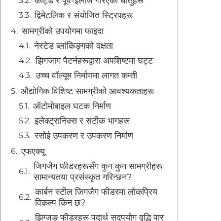
कोट्ड र पूर्व-इलाज गरिएको धातुहरू
द्विमेटलिक र संयोजित स्ट्रिपहरू
सामग्रीको उपयोगमा फाइदा
नेस्टेड ब्लांकिङ्गको दक्षता
झिगजाग पैटर्नहरूद्वारा अपशिष्टमा घट्ट
उच्च वॉल्यूम निर्माणमा लागत कम्ती
औद्योगिक विशिष्ट सामग्रीको आवश्यकताहरू
ऑटोमोबाइल घटक निर्माण
इलेक्ट्रानिक्स र सटीक भागहरू
रसोई उपकरण र उपकरण निर्माण
एफएक्यू
जिगजैग फीडरहरूसँग कुन कुन सामग्रीहरू
सामान्यतया प्रसंस्कृत गरिन्छन?
कार्बन स्टील जिगजैग फीडरमा लोकप्रिय
विकल्प किन छ?
झिग्जङ फीडरहरू पदार्थ सदुपयोग वृद्धि पार