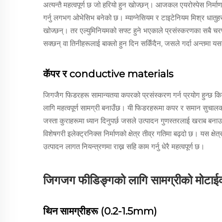
अत्यन्तै महत्वपूर्ण छ जो हरियो हुन खोज्छन्। आजकल एयरोस्पेस निर्माण
गर्नु लगभग ओभेसिभ बनेको छ। म्याग्नेसियम र टाइटेनियम मिश्र धातुहर
खोज्छन्। तर एल्युमिनियमको सफ्ट हुने भएकाले प्रसंस्करणका सबै च
सक्छन् वा तिनीहरूलाई बाक्लो हुन दिन सकिँदैन, जसले गर्दा अन्तमा 
कॅपर र conductive materials
जिगजैग फिडरहरू सामान्यतया कपरको प्रसंस्करण गर्न प्रयोग हुन्छ कि
लागि महत्वपूर्ण सामग्री बनाउँछ। यी फिडरहरूमा कपर र समान सुचालक ध
जस्ता कुराहरूमा ध्यान दिनुपर्छ जसले उत्पादन गुणस्तरलाई खराब बना
विशेषगरी इलेक्ट्रनिक्स निर्माणको क्षेत्र तीव्र गतिमा बढ्दो छ। यस क्ष
उत्पादन लागत नियन्त्रणमा राख्न सहि काम गर्नु धेरै महत्वपूर्ण छ।
जिगजग फीडिङ्गको लागि सामग्रीको मोटाईक
थिन सामग्रीहरू (0.2-1.5mm)