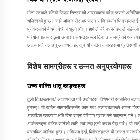
मोटो स्टकले बलियो फिडर सिस्टमको आवश्यकता पर्दछ जसले अतिरिक्त
चलिरहेको हुन्छ। सही औजार सेटअप पाउन र जिगज्याग फिडरहरूलाई राम्रो
प्रक्रियाको बीचमा केही नखुल्ने होस्। हामीले धेरै कम्पनीहरूले पछिल्ल
परियोजनाहरू र ठूला उत्पादन संयन्त्रहरूले टिकाउ सामग्रीको आवश
अडचनको चलाउनु आवश्यक छ, जुन यी कठिन बजारहरूमा प्रतिस्पर्धी
विशेष सामग्रीहरू र उन्नत अनुप्रयोगहरू
उच्च शक्ति धातु ब्लङ्कहरू
ठूलो टिकाऊपनको आवश्यकता पर्ने उद्योगहरू, विशेषगरी स्वचालित उत्पा
हुन्छन्। यी कठिन सामग्रीहरूसँग काम गर्दा, उत्पादकहरूले आफ्ना जि
अत्यधिक उपकरण क्षति बिना राम्रो परिणाम प्राप्त गर्न चाहन्छन् भने। 
अपरेशनहरू मार्फत सार्नको लागि सबैभन्दा ठूलो फरक पैदा गर्छ। यो सट
वास्तविक जोखिम हुन्छ। भविष्यमा हेर्दा, विशेषज्ञहरूले यी उन्नत सामग
इन्जिनियरिङ्ग प्रथाहरूमा नयाँ विकासहरूले सीमाहरूलाई धकेलिरहेका छन