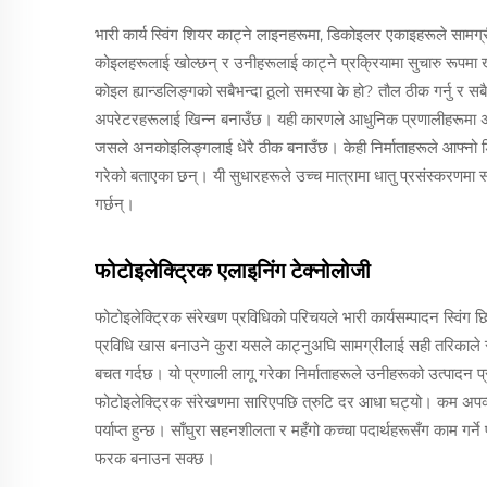
भारी कार्य स्विंग शियर काट्ने लाइनहरूमा, डिकोइलर एकाइहरूले सामग्री
कोइलहरूलाई खोल्छन् र उनीहरूलाई काट्ने प्रक्रियामा सुचारु रूपमा खा
कोइल ह्यान्डलिङ्गको सबैभन्दा ठूलो समस्या के हो? तौल ठीक गर्नु र सबै क
अपरेटरहरूलाई खिन्न बनाउँछ। यही कारणले आधुनिक प्रणालीहरूमा अब
जसले अनकोइलिङ्गलाई धेरै ठीक बनाउँछ। केही निर्माताहरूले आफ्नो
गरेको बताएका छन्। यी सुधारहरूले उच्च मात्रामा धातु प्रसंस्करणमा स
गर्छन्।
फोटोइलेक्ट्रिक एलाइनिंग टेक्नोलोजी
फोटोइलेक्ट्रिक संरेखण प्रविधिको परिचयले भारी कार्यसम्पादन स्विंग 
प्रविधि खास बनाउने कुरा यसले काट्नुअघि सामग्रीलाई सही तरिकाले संर
बचत गर्दछ। यो प्रणाली लागू गरेका निर्माताहरूले उनीहरूको उत्पादन प
फोटोइलेक्ट्रिक संरेखणमा सारिएपछि त्रुटि दर आधा घट्यो। कम अपव्यय
पर्याप्त हुन्छ। साँघुरा सहनशीलता र महँगो कच्चा पदार्थहरूसँग काम गर
फरक बनाउन सक्छ।