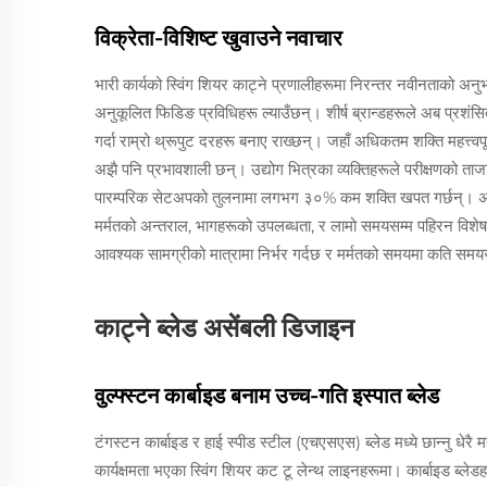
विक्रेता-विशिष्ट खुवाउने नवाचार
भारी कार्यको स्विंग शियर काट्ने प्रणालीहरूमा निरन्तर नवीनताको अनुभ
अनुकूलित फिडिङ प्रविधिहरू ल्याउँछन्। शीर्ष ब्रान्डहरूले अब प्रशंस
गर्दा राम्रो थ्रूपुट दरहरू बनाए राख्छन्। जहाँ अधिकतम शक्ति महत्त्वपूर
अझै पनि प्रभावशाली छन्। उद्योग भित्रका व्यक्तिहरूले परीक्षणको ता
पारम्परिक सेटअपको तुलनामा लगभग ३०% कम शक्ति खपत गर्छन्। अधि
मर्मतको अन्तराल, भागहरूको उपलब्धता, र लामो समयसम्म पहिरन विशेष
आवश्यक सामग्रीको मात्रामा निर्भर गर्दछ र मर्मतको समयमा कति समयस
काट्ने ब्लेड असेंबली डिजाइन
वुल्फ्स्टन कार्बाइड बनाम उच्च-गति इस्पात ब्लेड
टंगस्टन कार्बाइड र हाई स्पीड स्टील (एचएसएस) ब्लेड मध्ये छान्नु धेरै मह
कार्यक्षमता भएका स्विंग शियर कट टू लेन्थ लाइनहरूमा। कार्बाइड ब्लेड