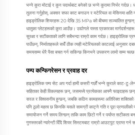
भन्ने कुरा मोटाई र कुन पदार्थबाट बनेको छ भन्ने कुरामा निर्भर गर्द
तुलना गर्नुहोस्, अक्सर सफा काट बनाउन र मटेरियल वा मेसिनमा क्
हाइड्रोलिक शियरहरू 20 देखि 35 MPa को बीचमा सञ्चालित हुन्छन् 
धातुका प्लेटहरूको कुरा आउँछ। उद्योगले यस्ता प्रकारका मार्गदर्शन
सुरक्षा र सटीकताको लागि सबैभन्दा राम्रो काम गर्दछ। हाइड्रोलिक प्र
पाउँछन्, निर्माताहरूले सधैँ ठीक त्यही मटेरियलको काटलाई अनुसार 
समयसम्म धेरै पैसा बचत गर्न सकिन्छ किनभने उपकरण लामो सम्म चल्छ र 
पम्प कन्फिगरेसन र प्रवाह दर
हाइड्रोलिक पम्प सेट अप गर्दा हामी कसरी गर्छौं भन्ने कुराले काट-टु-
सहितका केही विकल्पहरू छन्, जसमध्ये प्रत्येकका आफ्नै फाइदाहरू छन्
सरल र विश्वसनीय हुन्छन्, जबकि कठिन कामहरूमा अतिरिक्त शक्तिको आवश
पनि ठूलो महत्व छ किनकि यसले सामग्री काट्ने गति र पूरा प्रणालीको प
समायोजन गर्ने समय लिन्छन् ताकि काम छिटो गर्ने र पर्याप्त सटीकता 
गुणस्तरको ग्यारेन्टी दिँदै शियर सिस्टमबाट राम्रो आउटपुट प्राप्त गर्न