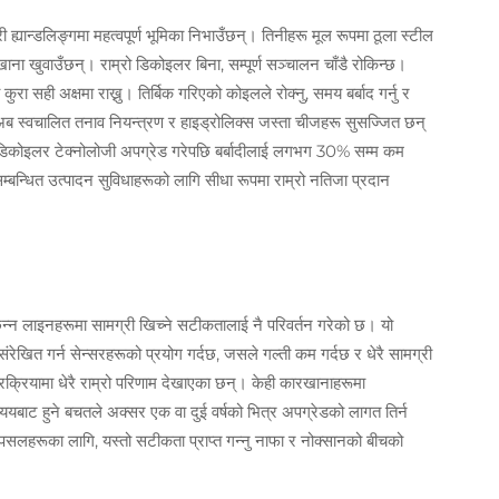
 ह्यान्डलिङ्गमा महत्वपूर्ण भूमिका निभाउँछन्। तिनीहरू मूल रूपमा ठूला स्टील
ना खुवाउँछन्। राम्रो डिकोइलर बिना, सम्पूर्ण सञ्चालन चाँडै रोकिन्छ।
ुरा सही अक्षमा राख्नु। तिर्बिक गरिएको कोइलले रोक्नु, समय बर्बाद गर्नु र
 स्वचालित तनाव नियन्त्रण र हाइड्रोलिक्स जस्ता चीजहरू सुसज्जित छन्
 डिकोइलर टेक्नोलोजी अपग्रेड गरेपछि बर्बादीलाई लगभग 30% सम्म कम
म्बन्धित उत्पादन सुविधाहरूको लागि सीधा रूपमा राम्रो नतिजा प्रदान
छिन्न लाइनहरूमा सामग्री खिच्ने सटीकतालाई नै परिवर्तन गरेको छ। यो
ेखित गर्न सेन्सरहरूको प्रयोग गर्दछ, जसले गल्ती कम गर्दछ र धेरै सामग्री
्रक्रियामा धेरै राम्रो परिणाम देखाएका छन्। केही कारखानाहरूमा
बाट हुने बचतले अक्सर एक वा दुई वर्षको भित्र अपग्रेडको लागत तिर्न
्ने पसलहरूका लागि, यस्तो सटीकता प्राप्त गन्नु नाफा र नोक्सानको बीचको