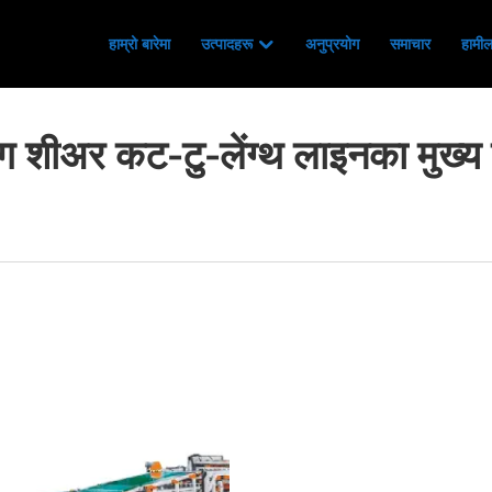
हाम्रो बारेमा
उत्पादहरू
अनुप्रयोग
समाचार
हामीला
ङ्ग शीअर कट-टु-लेंग्थ लाइनका मुख्