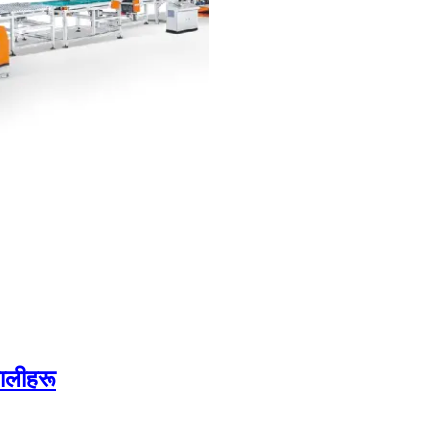
णालीहरू