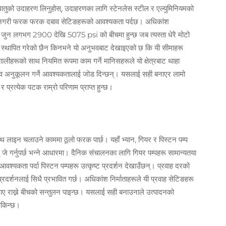
छ। धातुको उदाहरण लिनुहोस्, उदाहरणका लागि स्टेनलेस स्टील र एल्युमिनियमको
षति नगरी फरक फरक दबाव सेटिङहरूको आवश्यकता पर्दछ। अधिकांश
जुन लगभग 2900 देखि 5075 psi को बीचमा हुन्छ जब त्यस्ता धेरै मोटो
हरू स्थापित गरेको छैन किनभने यो अनुभवबाट देखाइएको छ कि यी सीमाहरू
णालीहरूको साथ नियमित रूपमा काम गर्ने मानिसहरूले यो क्षेत्रबाट थाहा
दबाव अनुकूलन गर्ने आवश्यकतालाई जोड दिन्छन्। यसलाई सही बनाएर लामो
प्रत्येक पटक राम्रो परिणाम प्राप्त हुन्छ।
लेन्थ लाइन चलाउने काममा ठूलो फरक पार्छ। यहाँ भ्यान, गियर र पिस्टन पम्प
 जे गर्नुपर्छ भन्ने आधारमा। दैनिक संचालनका लागि गियर पम्पहरू सामान्यतया
्यकता पर्दा पिस्टन पम्पहरू उत्कृष्ट प्रदर्शन देखाउँछन्। प्रवाह दरको
्रदर्शनलाई सिधै प्रभावित गर्छ। अधिकांश निर्माताहरूले यी प्रवाह सेटिङहरू
बनाए राख्ने बीचको सन्तुलन पाइन्छ। यसलाई सही बनाउनाले उत्पादनको
 सकिन्छ।