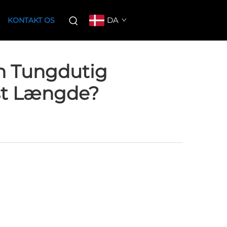
DA
KONTAKT OS
n Tungdutig
ist Længde?