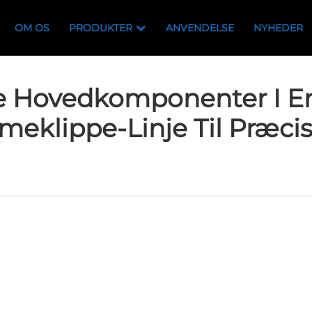
OM OS
PRODUKTER
ANVENDELSE
NYHEDER
De Hovedkomponenter I E
eklippe-Linje Til Præc