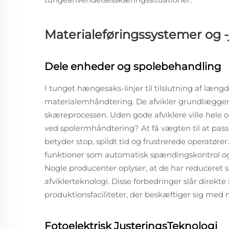
Materialeføringssystemer og -
Dele enheder og spolebehandling
I tunget hængesaks-linjer til tilslutning af længd
materialemhåndtering. De afvikler grundlæggend
skæreprocessen. Uden gode afviklere ville hele o
ved spolermhåndtering? At få vægten til at passe
betyder stop, spildt tid og frustrerede operatør
funktioner som automatisk spændingskontrol og 
Nogle producenter oplyser, at de har reduceret s
afviklerteknologi. Disse forbedringer slår direkt
produktionsfaciliteter, der beskæftiger sig med 
Fotoelektrisk JusteringsTeknologi