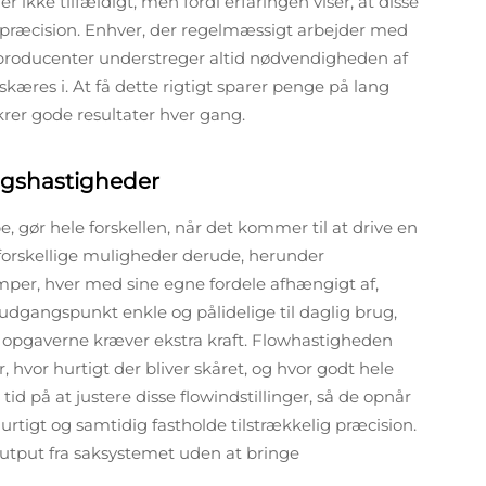
r ikke tilfældigt, men fordi erfaringen viser, at disse
g præcision. Enhver, der regelmæssigt arbejder med
– producenter understreger altid nødvendigheden af
 skæres i. At få dette rigtigt sparer penge på lang
krer gode resultater hver gang.
ngshastigheder
 gør hele forskellen, når det kommer til at drive en
 forskellige muligheder derude, herunder
r, hver med sine egne fordele afhængigt af,
dgangspunkt enkle og pålidelige til daglig brug,
opgaverne kræver ekstra kraft. Flowhastigheden
er, hvor hurtigt der bliver skåret, og hvor godt hele
id på at justere disse flowindstillinger, så de opnår
urtigt og samtidig fastholde tilstrækkelig præcision.
 output fra saksystemet uden at bringe