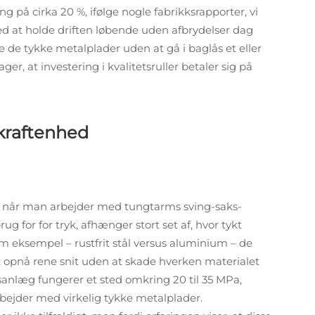
g på cirka 20 %, ifølge nogle fabrikksrapporter, vi
ed at holde driften løbende uden afbrydelser dag
ere de tykke metalplader uden at gå i baglås et eller
r, at investering i kvalitetsruller betaler sig på
 kraftenhed
igt, når man arbejder med tungtarms sving-saks-
rug for for tryk, afhænger stort set af, hvor tykt
om eksempel – rustfrit stål versus aluminium – de
r at opnå rene snit uden at skade hverken materialet
ksanlæg fungerer et sted omkring 20 til 35 MPa,
arbejder med virkelig tykke metalplader.