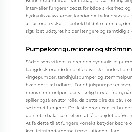
Branchestandarder har fastlagt disse retningslinje
intervaller fungerer bedst for både sikkerhed o
hydrauliske systemer, kender dette fra praksis 
at justere trykket i henhold til det materiale, der
sigt, idet udstyret holder længere og samtidig si
Pumpekonfigurationer og strømni
Sådan som vi konstruerer den hydrauliske pumpe,
længdeskærende linje effektivt. Der findes flere
vingepumper, tandhjulspumper og stemmelpumpe
hvad der skal udføres. Tandhjulspumper er som u
mens stemmelpumper virkelig træder frem, når 
spiller også en stor rolle, da dette direkte påvirk
systemet fungerer. De fleste producenter bruger t
den rette balance mellem at få arbejdet udført h
At få dette til at fungere korrekt betyder bedre
kvalitetsstandarderne i produktionen i fare.