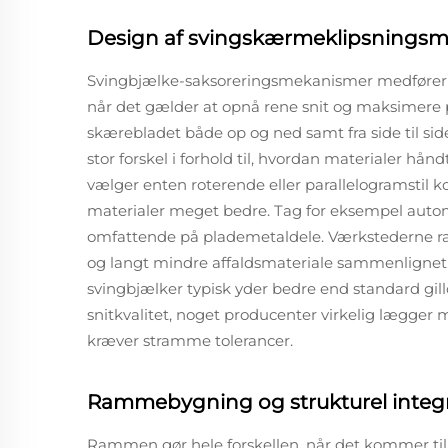
Design af svingskærmeklipsnings
Svingbjælke-saksoreringsmekanismer medfører ree
når det gælder at opnå rene snit og maksimere 
skærebladet både op og ned samt fra side til s
stor forskel i forhold til, hvordan materialer hå
vælger enten roterende eller parallelogramstil ko
materialer meget bedre. Tag for eksempel autom
omfattende på plademetaldele. Værkstederne r
og langt mindre affaldsmateriale sammenlignet
svingbjælker typisk yder bedre end standard gil
snitkvalitet, noget producenter virkelig lægger 
kræver stramme tolerancer.
Rammebygning og strukturel integr
Rammen gør hele forskellen, når det kommer til