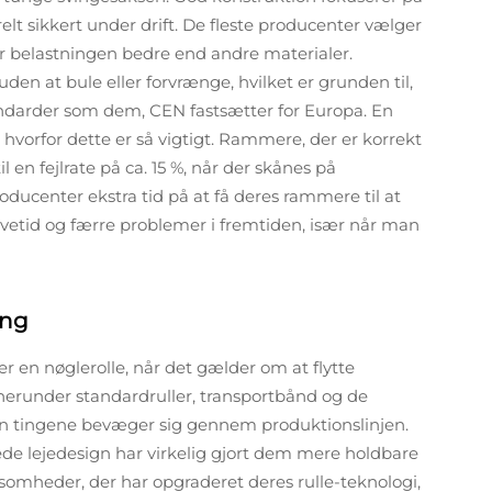
turelt sikkert under drift. De fleste producenter vælger
åler belastningen bedre end andre materialer.
n at bule eller forvrænge, hvilket er grunden til,
tandarder som dem, CEN fastsætter for Europa. En
r, hvorfor dette er så vigtigt. Rammere, der er korrekt
il en fejlrate på ca. 15 %, når der skånes på
oducenter ekstra tid på at få deres rammere til at
vetid og færre problemer i fremtiden, især når man
ing
r en nøglerolle, når det gælder om at flytte
r, herunder standardruller, transportbånd og de
dan tingene bevæger sig gennem produktionslinjen.
de lejedesign har virkelig gjort dem mere holdbare
somheder, der har opgraderet deres rulle-teknologi,