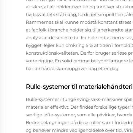
at sikre, at alt holder over tid og forbliver struk
højtskvalitets stål i dag, fordi det simpelthen t
Rammernes skal kunne modstå konstant stress ude
at fagfolk i branche holder sig til anerkendte s
analyse af de seneste tal fra hele industrien vise
bygget, fejler kun omkring 5 % af tiden i forhold t
konstruktionskvaliteten. Derfor bruger seriøse pr
være rigtige. En solid ramme betyder længere le
har de hårde skæreopgaver dag efter dag.
Rulle-systemer til materialehåndter
Rulle-systemer i tunge sving-saks-maskiner spille
materialer effektivt. Der findes forskellige type
særlige løfte-systemer, som alle påvirker, hvor
Bedre belægninger på disse ruller samt forbedre
og behøver mindre vedligeholdelse over tid. Virk