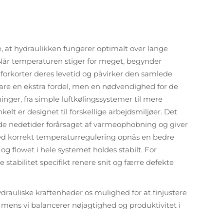
re, at hydraulikken fungerer optimalt over lange
r. Når temperaturen stiger for meget, begynder
 forkorter deres levetid og påvirker den samlede
bare en ekstra fordel, men en nødvendighed for de
sninger, fra simple luftkølingssystemer til mere
lt er designet til forskellige arbejdsmiljøer. Det
ede nedetider forårsaget af varmeophobning og giver
Ved korrekt temperaturregulering opnås en bedre
og flowet i hele systemet holdes stabilt. For
abilitet specifikt renere snit og færre defekte
 hydrauliske kraftenheder os mulighed for at finjustere
 mens vi balancerer nøjagtighed og produktivitet i