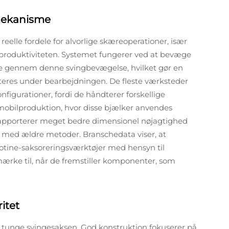
mekanisme
lle fordele for alvorlige skæreoperationer, især
produktiviteten. Systemet fungerer ved at bevæge
ide gennem denne svingbevægelse, hvilket gør en
ndteres under bearbejdningen. De fleste værksteder
nfigurationer, fordi de håndterer forskellige
obilproduktion, hvor disse bjælker anvendes
apporterer meget bedre dimensionel nøjagtighed
 med ældre metoder. Branschedata viser, at
lotine-saksoreringsværktøjer med hensyn til
mærke til, når de fremstiller komponenter, som
itet
 tunge svingesaksen. God konstruktion fokuserer på