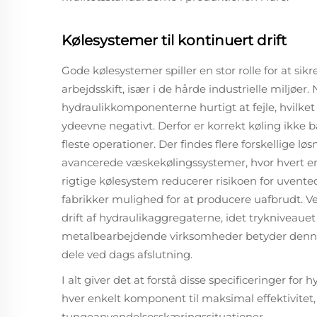
Kølesystemer til kontinuert drift
Gode kølesystemer spiller en stor rolle for at sik
arbejdsskift, især i de hårde industrielle miljøe
hydraulikkomponenterne hurtigt at fejle, hvilket
ydeevne negativt. Derfor er korrekt køling ikke 
fleste operationer. Der findes flere forskellige lø
avancerede væskekølingssystemer, hvor hvert enke
rigtige kølesystem reducerer risikoen for uvent
fabrikker mulighed for at producere uafbrudt. 
drift af hydraulikaggregaterne, idet trykniveauet 
metalbearbejdende virksomheder betyder denne st
dele ved dags afslutning.
I alt giver det at forstå disse specificeringer for
hver enkelt komponent til maksimal effektivitet,
tungeanvendelsesskæringssituationer.