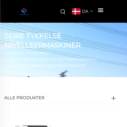
DA
SERIE TYKKELSE
NIVELLEERMASKINER
Forside
/
Produkter
/
Højpræcisionsudjævningsmaskineserie
/
Tykkpladeudjævningsmaskineserie
ALLE PRODUKTER