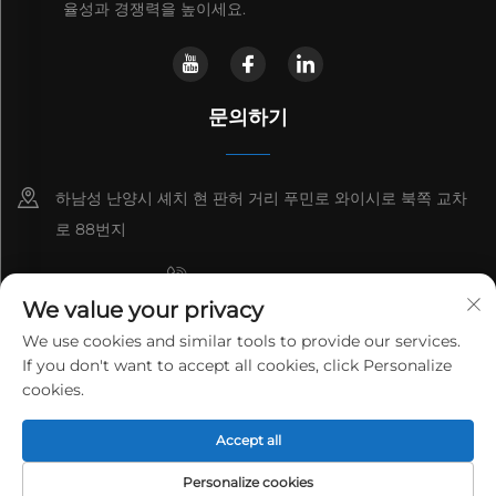
율성과 경쟁력을 높이세요.
문의하기
하남성 난양시 셰치 현 판허 거리 푸민로 와이시로 북쪽 교차
로 88번지
+8615993153189
We value your privacy
+86-13137795975
We use cookies and similar tools to provide our services.
If you don't want to accept all cookies, click Personalize
[email protected]
cookies.
저작권 © 2025 허난 란티안 신 환경보호 공정 기술 유한 회사. 모든 권리
Accept all
보유.
개인정보 보호정책
Personalize cookies