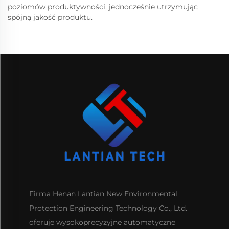
poziomów produktywności, jednocześnie utrzymując
spójną jakość produktu.
Firma Henan Lantian New Environmental
Protection Engineering Technology Co., Ltd.
oferuje wysokoprecyzyjne automatyczne