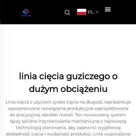
PL
linia cięcia guziczego o
dużym obciążeniu
Linia cięcia z użyciem żyleta cięcia na długość reprezentuje
zaawansowane rozwiązanie produkcyjne zaprojektowane
do precyzyjnej obróbki metali. Ten nowoczesny system
łączy solidne inżynierowanie mechaniczne z najnowszą
technologią sterowania, aby zapewnić wyjątkową
dokładność cięcia i wydajność produkcji. Linia wyposażona