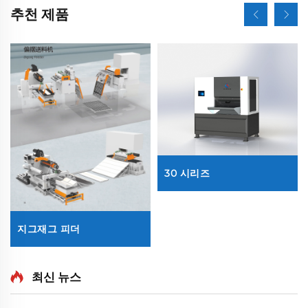
추천 제품
30 시리즈
지그재그 피더
최신 뉴스