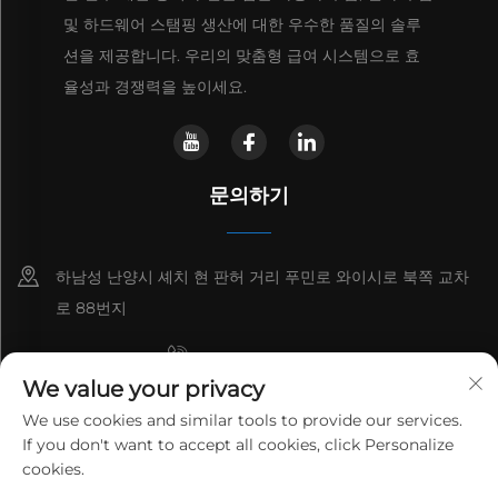
및 하드웨어 스탬핑 생산에 대한 우수한 품질의 솔루
션을 제공합니다. 우리의 맞춤형 급여 시스템으로 효
율성과 경쟁력을 높이세요.
문의하기
하남성 난양시 셰치 현 판허 거리 푸민로 와이시로 북쪽 교차
로 88번지
+8615993153189
We value your privacy
+86-13137795975
We use cookies and similar tools to provide our services.
If you don't want to accept all cookies, click Personalize
[email protected]
cookies.