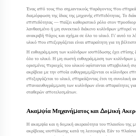
Ένας από τους πιο σημαντικούς παράγοντες που επηρεάζο
διαμόρφωση της ίδιας της μηχανής επιπεδότητας. Το δι
επιπεδότητας — παίζει καθοριστικό ρόλο στον προσδιορ
λανθασμένο ή μη συνεκτικό διάκενο κυλίνδρων μπορεί 
ανακριβή πάχος και σχήμα σε όλο το υλικό. Γι' αυτό το 
υλικό που επεξεργάζεται είναι απαραίτητη για τη βέλτιστ
Η ευθυγράμμιση των κυλίνδρων ισοπέδωσης έχει επίσης 
όλο το υλικό. Η μη σωστή ευθυγράμμιση των κυλίνδρων
ορισμένες περιοχές του υλικού υφίστανται υπερβολική 
ακρίβεια με την οποία ευθυγραμμίζονται οι κύλινδροι ε
επεξεργάζεται το υλικό, επηρεάζοντας έτσι τη συνολική 
επαναευθυγράμμιση των κυλίνδρων είναι απαραίτητες γ
σταθερών αποτελεσμάτων.
Ακαμψία Μηχανήματος και Δομική Ακερ
Η ακαμψία και η δομική ακεραιότητα του πλαισίου της μ
ακρίβειας ισοπέδωσης κατά τη λειτουργία. Εάν το πλαίσι