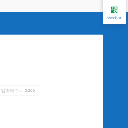
Wechat
0/200