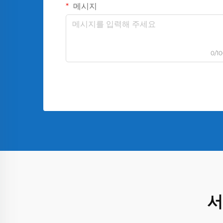
메시지
0/1
서