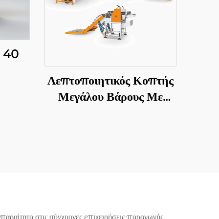
ά 40
Λεπτοποιητικός Κοπτής
Μεγάλου Βάρους Με
Αποστολή Σε Μήκος
αραίτητα στις σύγχρονες επιχειρήσεις παραγωγής.