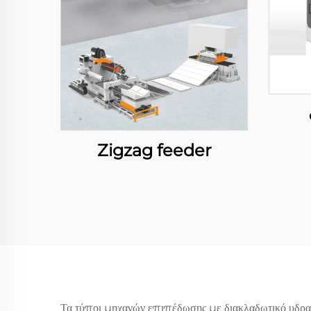
Zigzag feeder
Τα τύποι μηχανών επιπέδωσης με διακλαδωτικό υδραυ