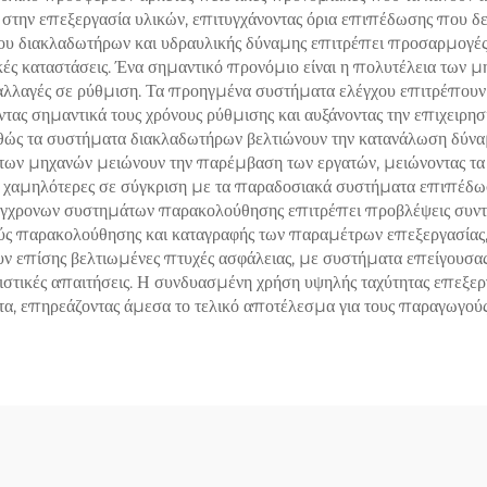
ια στην επεξεργασία υλικών, επιτυγχάνοντας όρια επιπέδωσης που 
 διακλαδωτήρων και υδραυλικής δύναμης επιτρέπει προσαρμογές σ
κές καταστάσεις. Ένα σημαντικό προνόμιο είναι η πολυτέλεια των μ
 αλλαγές σε ρύθμιση. Τα προηγμένα συστήματα ελέγχου επιτρέπουν
τας σημαντικά τους χρόνους ρύθμισης και αυξάνοντας την επιχειρη
καθώς τα συστήματα διακλαδωτήρων βελτιώνουν την κατανάλωση δύνα
των μηχανών μειώνουν την παρέμβαση των εργατών, μειώνοντας τα 
ά χαμηλότερες σε σύγκριση με τα παραδοσιακά συστήματα επιπέδωσ
ύγχρονων συστημάτων παρακολούθησης επιτρέπει προβλέψεις συντ
ούς παρακολούθησης και καταγραφής των παραμέτρων επεξεργασίας
υν επίσης βελτιωμένες πτυχές ασφάλειας, με συστήματα επείγουσα
ιστικές απαιτήσεις. Η συνδυασμένη χρήση υψηλής ταχύτητας επεξεργ
α, επηρεάζοντας άμεσα το τελικό αποτέλεσμα για τους παραγωγούς