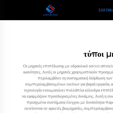
ΣΧΕΤΙΚ
τύποι μ
Οι μηχανές επιπέδωσης με υδραυλικό servo αποτελού
ικανότητες. Αυτές οι μηχανές χρησιμοποιούν προηγμέ
περιλαμβάνει τη συστηματική διόρθωση των 
συμπεριλαμβανομένων εκείνων για βαριά εργασία, ακ
τεχνολογία ενσωματώνει πολλάπλα κύλινδρα επιπέδω
να εφαρμόζουν προσδιορισμένες δυνάμεις. Αυτή η συνδ
προηγμένα συστήματα έλεγχου με δυνατότητα παρα
εκτείνονται σε αρκετές βιομηχανίες, συμπεριλαμβαν