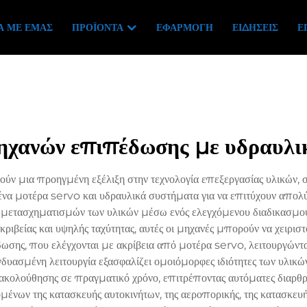
Ά ΜΕ ΕΜΆΣ
ΠΡΟΪΌΝΤΑ
ΕΦΑΡΜΟΓΉ
ΕΙΔΉΣΕΙΣ
Ε
ηχανών επιπέδωσης με υδραυλι
ν μια προηγμένη εξέλιξη στην τεχνολογία επεξεργασίας υλικών, συ
να μοτέρα servo και υδραυλικά συστήματα για να επιτύχουν απολύτ
μετασχηματισμών των υλικών μέσω ενός ελεγχόμενου διαδικασμού 
ριβείας και υψηλής ταχύτητας, αυτές οι μηχανές μπορούν να χειρισ
σης, που ελέγχονται με ακρίβεια από μοτέρα servo, λειτουργώντ
υασμένη λειτουργία εξασφαλίζει ομοιόμορφες ιδιότητες των υλικών
κολούθησης σε πραγματικό χρόνο, επιτρέποντας αυτόματες διαρθρώ
ομένων της κατασκευής αυτοκινήτων, της αεροπορικής, της κατασκευ