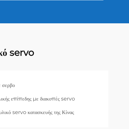
κό servo
ε σερβο
λικής επίπεδης με διακοπές servo
λικό servo κατασκευής της Κίνας