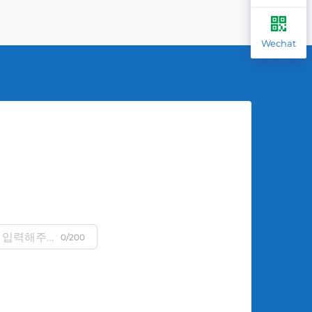
Wechat
0/200