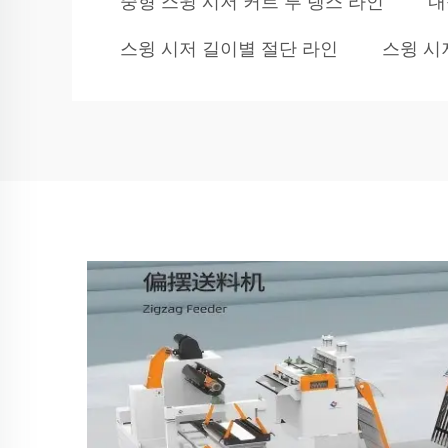
중형 스윙 시저 커트 투 렝스 라인
내
스윙 시저 길이별 절단 라인
스윙 시