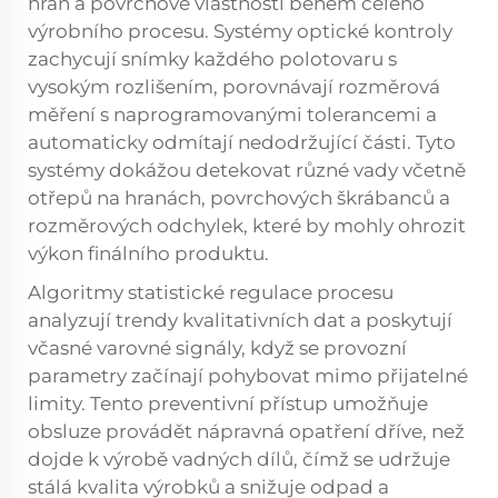
hran a povrchové vlastnosti během celého
výrobního procesu. Systémy optické kontroly
zachycují snímky každého polotovaru s
vysokým rozlišením, porovnávají rozměrová
měření s naprogramovanými tolerancemi a
automaticky odmítají nedodržující části. Tyto
systémy dokážou detekovat různé vady včetně
otřepů na hranách, povrchových škrábanců a
rozměrových odchylek, které by mohly ohrozit
výkon finálního produktu.
Algoritmy statistické regulace procesu
analyzují trendy kvalitativních dat a poskytují
včasné varovné signály, když se provozní
parametry začínají pohybovat mimo přijatelné
limity. Tento preventivní přístup umožňuje
obsluze provádět nápravná opatření dříve, než
dojde k výrobě vadných dílů, čímž se udržuje
stálá kvalita výrobků a snižuje odpad a