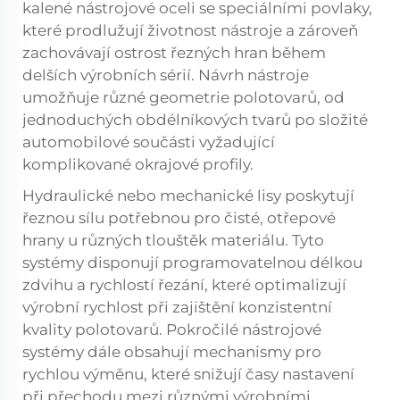
kalené nástrojové oceli se speciálními povlaky,
které prodlužují životnost nástroje a zároveň
zachovávají ostrost řezných hran během
delších výrobních sérií. Návrh nástroje
umožňuje různé geometrie polotovarů, od
jednoduchých obdélníkových tvarů po složité
automobilové součásti vyžadující
komplikované okrajové profily.
Hydraulické nebo mechanické lisy poskytují
řeznou sílu potřebnou pro čisté, otřepové
hrany u různých tlouštěk materiálu. Tyto
systémy disponují programovatelnou délkou
zdvihu a rychlostí řezání, které optimalizují
výrobní rychlost při zajištění konzistentní
kvality polotovarů. Pokročilé nástrojové
systémy dále obsahují mechanismy pro
rychlou výměnu, které snižují časy nastavení
při přechodu mezi různými výrobními