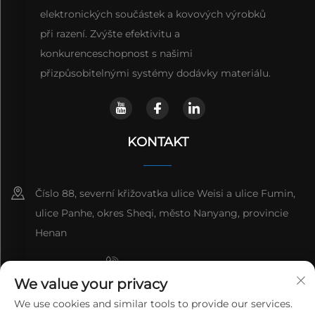
elektronických součástek a kovových výrobků
při razení. Zvýšte efektivitu a
konkurenceschopnost s našimi
přizpůsobitelnými systémy dodávky materiálu.
KONTAKT
Číslo 88, severní křižovatka ulice Weisi a ulice Fumin,
ulice Panhe, okres Sheqi, město Nanyang, provincie
Henan
+8615993153189
We value your privacy
+86-13137795975
We use cookies and similar tools to provide our services.