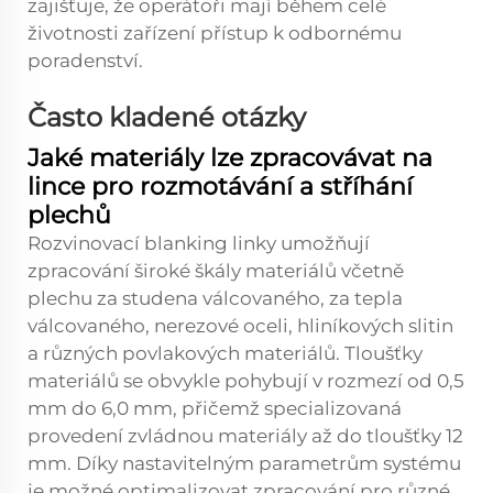
zajišťuje, že operátoři mají během celé
životnosti zařízení přístup k odbornému
poradenství.
Často kladené otázky
Jaké materiály lze zpracovávat na
lince pro rozmotávání a stříhání
plechů
Rozvinovací blanking linky umožňují
zpracování široké škály materiálů včetně
plechu za studena válcovaného, za tepla
válcovaného, nerezové oceli, hliníkových slitin
a různých povlakových materiálů. Tloušťky
materiálů se obvykle pohybují v rozmezí od 0,5
mm do 6,0 mm, přičemž specializovaná
provedení zvládnou materiály až do tloušťky 12
mm. Díky nastavitelným parametrům systému
je možné optimalizovat zpracování pro různé