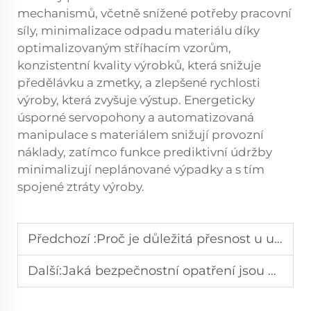
mechanismů, včetně snížené potřeby pracovní
síly, minimalizace odpadu materiálu díky
optimalizovaným stříhacím vzorům,
konzistentní kvality výrobků, která snižuje
předělávku a zmetky, a zlepšené rychlosti
výroby, která zvyšuje výstup. Energeticky
úsporné servopohony a automatizovaná
manipulace s materiálem snižují provozní
náklady, zatímco funkce prediktivní údržby
minimalizují neplánované výpadky a s tím
spojené ztráty výroby.
Předchozí :
Proč je důležitá přesnost u upraveného zázvorového podavače?
Další:
Jaká bezpečnostní opatření jsou nezbytná u rozvinovacích stříhacích linek?