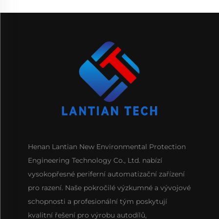
Henan Lantian New Environmental Protection
Engineering Technology Co., Ltd. nabízí
vysokopřesné periferní automatizační zařízení
pro razení. Naše pokročilé výzkumné a vývojové
schopnosti a profesionální tým poskytují
kvalitní řešení pro výrobu autodílů,