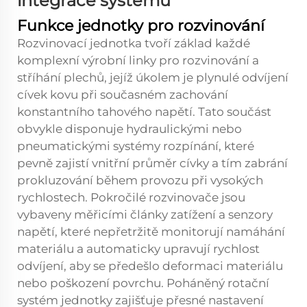
integrace systému
Funkce jednotky pro rozvinování
Rozvinovací jednotka tvoří základ každé
komplexní výrobní linky pro rozvinování a
stříhání plechů, jejíž úkolem je plynulé odvíjení
cívek kovu při současném zachování
konstantního tahového napětí. Tato součást
obvykle disponuje hydraulickými nebo
pneumatickými systémy rozpínání, které
pevně zajistí vnitřní průměr cívky a tím zabrání
prokluzování během provozu při vysokých
rychlostech. Pokročilé rozvinovače jsou
vybaveny měřicími články zatížení a senzory
napětí, které nepřetržitě monitorují namáhání
materiálu a automaticky upravují rychlost
odvíjení, aby se předešlo deformaci materiálu
nebo poškození povrchu. Poháněný rotační
systém jednotky zajišťuje přesné nastavení