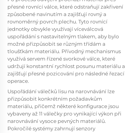
přesné rovnící válce, které odstraňují zakřivení
způsobené navinutím a zajišťují rovný a
rovnoměrný povrch plechu. Tyto rovnící
jednotky obvykle využívají víceválcová
uspořádání s nastavitelným tlakem, aby bylo
možné přizpůsobit se různým třídám a
tloušťkám materiálu. Přívodný mechanismus
využívá servem řízené svorkové válce, které
udržují konstantní rychlost posunu materiálu a
zajišťují přesné pozicování pro následné řezací
operace.
Uspořádání válečků lisu na narovnávání lze
přizpůsobit konkrétním požadavkům
materiálu, přičemž některé konfigurace jsou
vybaveny až 11 válečky pro vynikající výkon při
narovnávání vysoce pevných materiálů.
Pokročilé systémy zahrnují senzory