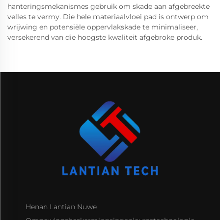
hanteringsmekanismes gebruik om skade aan afgebreekte
velles te vermy. Die hele materiaalvloei pad is ontwerp om
wrijwing en potensiële oppervlakskade te minimaliseer,
versekerend van die hoogste kwaliteit afgebroke produk.
Henan Lantian Nuwe