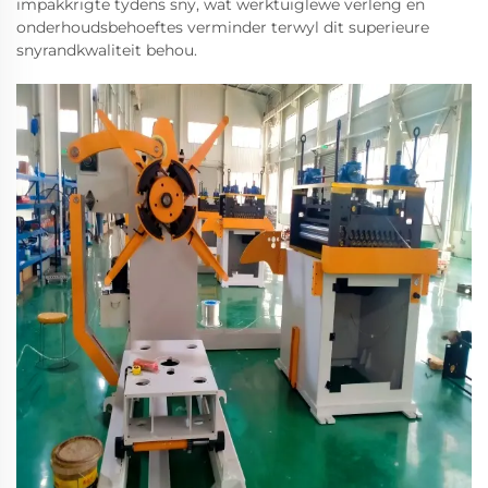
impakkrigte tydens sny, wat werktuiglewe verleng en
onderhoudsbehoeftes verminder terwyl dit superieure
snyrandkwaliteit behou.