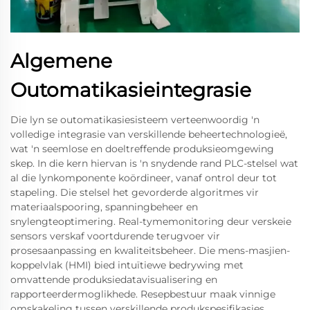
Algemene
Outomatikasieintegrasie
Die lyn se outomatikasiesisteem verteenwoordig 'n
volledige integrasie van verskillende beheertechnologieë,
wat 'n seemlose en doeltreffende produksieomgewing
skep. In die kern hiervan is 'n snydende rand PLC-stelsel wat
al die lynkomponente koördineer, vanaf ontrol deur tot
stapeling. Die stelsel het gevorderde algoritmes vir
materiaalspooring, spanningbeheer en
snylengteoptimering. Real-tymemonitoring deur verskeie
sensors verskaf voortdurende terugvoer vir
prosesaanpassing en kwaliteitsbeheer. Die mens-masjien-
koppelvlak (HMI) bied intuïtiewe bedrywing met
omvattende produksiedatavisualisering en
rapporteerdermoglikhede. Resepbestuur maak vinnige
omskakeling tussen verskillende produkspesifikasies