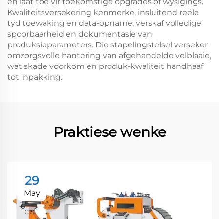
en laat toe vir toekomstige opgrades of wysigings.
Kwaliteitsversekering kenmerke, insluitend reële
tyd toewaking en data-opname, verskaf volledige
spoorbaarheid en dokumentasie van
produksieparameters. Die stapelingstelsel verseker
omzorgsvolle hantering van afgehandelde velblaaie,
wat skade voorkom en produk-kwaliteit handhaaf
tot inpakking.
Praktiese wenke
29
May