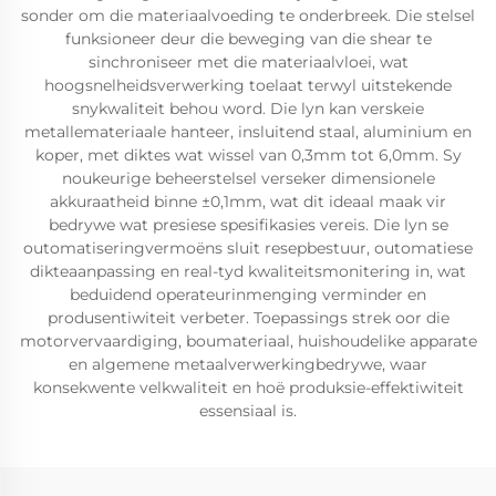
sonder om die materiaalvoeding te onderbreek. Die stelsel
funksioneer deur die beweging van die shear te
sinchroniseer met die materiaalvloei, wat
hoogsnelheidsverwerking toelaat terwyl uitstekende
snykwaliteit behou word. Die lyn kan verskeie
metallemateriaale hanteer, insluitend staal, aluminium en
koper, met diktes wat wissel van 0,3mm tot 6,0mm. Sy
noukeurige beheerstelsel verseker dimensionele
akkuraatheid binne ±0,1mm, wat dit ideaal maak vir
bedrywe wat presiese spesifikasies vereis. Die lyn se
outomatiseringvermoëns sluit resepbestuur, outomatiese
dikteaanpassing en real-tyd kwaliteitsmonitering in, wat
beduidend operateurinmenging verminder en
produsentiwiteit verbeter. Toepassings strek oor die
motorvervaardiging, boumateriaal, huishoudelike apparate
en algemene metaalverwerkingbedrywe, waar
konsekwente velkwaliteit en hoë produksie-effektiwiteit
essensiaal is.