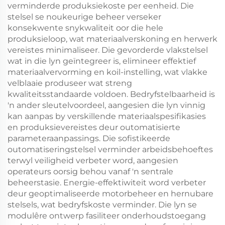
verminderde produksiekoste per eenheid. Die
stelsel se noukeurige beheer verseker
konsekwente snykwaliteit oor die hele
produksieloop, wat materiaalverskoning en herwerk
vereistes minimaliseer. Die gevorderde vlakstelsel
wat in die lyn geïntegreer is, elimineer effektief
materiaalvervorming en koil-instelling, wat vlakke
velblaaie produseer wat streng
kwaliteitsstandaarde voldoen. Bedryfstelbaarheid is
'n ander sleutelvoordeel, aangesien die lyn vinnig
kan aanpas by verskillende materiaalspesifikasies
en produksievereistes deur outomatisierte
parameteraanpassings. Die sofistikeerde
outomatiseringstelsel verminder arbeidsbehoeftes
terwyl veiligheid verbeter word, aangesien
operateurs oorsig behou vanaf 'n sentrale
beheerstasie. Energie-effektiwiteit word verbeter
deur geoptimaliseerde motorbeheer en hernubare
stelsels, wat bedryfskoste verminder. Die lyn se
modulêre ontwerp fasiliteer onderhoudstoegang