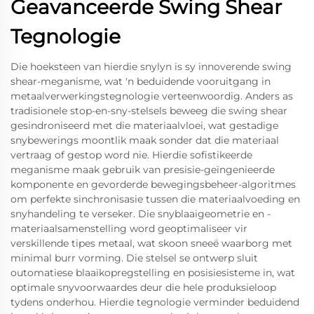
Geavanceerde Swing Shear
Tegnologie
Die hoeksteen van hierdie snylyn is sy innoverende swing
shear-meganisme, wat 'n beduidende vooruitgang in
metaalverwerkingstegnologie verteenwoordig. Anders as
tradisionele stop-en-sny-stelsels beweeg die swing shear
gesindroniseerd met die materiaalvloei, wat gestadige
snybewerings moontlik maak sonder dat die materiaal
vertraag of gestop word nie. Hierdie sofistikeerde
meganisme maak gebruik van presisie-geïngenieerde
komponente en gevorderde bewegingsbeheer-algoritmes
om perfekte sinchronisasie tussen die materiaalvoeding en
snyhandeling te verseker. Die snyblaaigeometrie en -
materiaalsamenstelling word geoptimaliseer vir
verskillende tipes metaal, wat skoon sneeë waarborg met
minimal burr vorming. Die stelsel se ontwerp sluit
outomatiese blaaikopregstelling en posisiesisteme in, wat
optimale snyvoorwaardes deur die hele produksieloop
tydens onderhou. Hierdie tegnologie verminder beduidend