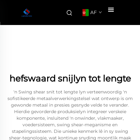
AF
hefswaard snijlyn tot lengte
'n Swing shear snit tot lengte lyn verteenwoordig 'n
sofistikeerde metaalverwerkingstelsel wat ontwerp is om
gewonde metaal in presies gesnyde velde te verander.
Hierdie gevorderde produksielyn integreer verskeie
komponente, insluitend 'n onwinder, vlakmaaker,
voedersisteem, swing shear-meganisme en
stapelingssisteem. Die unieke kenmerk lê in sy swing
shear-tegnologie, wat kontinue snyding moontlik maak