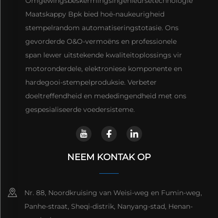
Omgewingsbeskermingsingenieursetechnologie
Maatskappy Bpk bied hoë-naukeurigheid
stempelrandom automatiseringstotasie. Ons
gevorderde O&O-vermoëns en professionele
span lewer uitstekende kwaliteitoplossings vir
motoronderdele, elektroniese komponente en
hardegooi-stempelproduksie. Verbeter
doeltreffendheid en mededingendheid met ons
gespesialiseerde voedersisteme.
NEEM KONTAK OP
Nr. 88, Noordkruising van Weisi-weg en Fumin-weg,
Panhe-straat, Sheqi-distrik, Nanyang-stad, Henan-