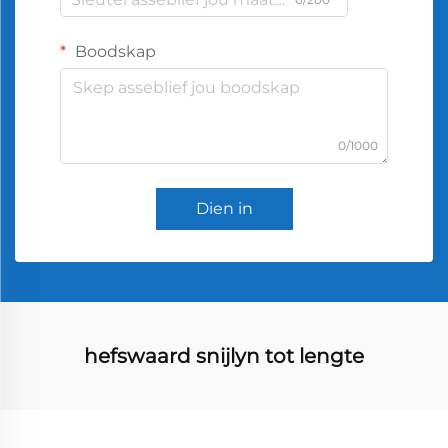
Boodskap
0/1000
Dien in
hefswaard snijlyn tot lengte