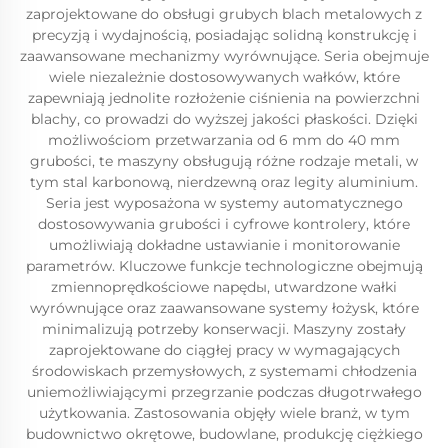
zaprojektowane do obsługi grubych blach metalowych z
precyzją i wydajnością, posiadając solidną konstrukcję i
zaawansowane mechanizmy wyrównujące. Seria obejmuje
wiele niezależnie dostosowywanych wałków, które
zapewniają jednolite rozłożenie ciśnienia na powierzchni
blachy, co prowadzi do wyższej jakości płaskości. Dzięki
możliwościom przetwarzania od 6 mm do 40 mm
grubości, te maszyny obsługują różne rodzaje metali, w
tym stal karbonową, nierdzewną oraz legity aluminium.
Seria jest wyposażona w systemy automatycznego
dostosowywania grubości i cyfrowe kontrolery, które
umożliwiają dokładne ustawianie i monitorowanie
parametrów. Kluczowe funkcje technologiczne obejmują
zmiennoprędkościowe napędы, utwardzone wałki
wyrównujące oraz zaawansowane systemy łożysk, które
minimalizują potrzeby konserwacji. Maszyny zostały
zaprojektowane do ciągłej pracy w wymagających
środowiskach przemysłowych, z systemami chłodzenia
uniemożliwiającymi przegrzanie podczas długotrwałego
użytkowania. Zastosowania objęły wiele branż, w tym
budownictwo okrętowe, budowlane, produkcję ciężkiego