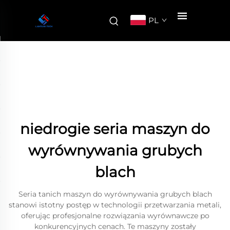
PL
niedrogie seria maszyn do
wyrównywania grubych
blach
Seria tanich maszyn do wyrównywania grubych blach
stanowi istotny postęp w technologii przetwarzania metali,
oferując profesjonalne rozwiązania wyrównawcze po
konkurencyjnych cenach. Te maszyny zostały