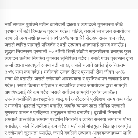
नयाँ समतल पुर्याउने मशीन कारोबारी दक्षता र उत्पादको गुणस्तरमा सीधै
प्रभाव गर्ने बढी हिमतहरू प्रदान गर्दछ। पहिले, यसको स्वचालन समायोजन
प्रणाली अन्य मशीनहरूको साथै ७०% भन्दा धेरै सेटअप समय कम गर्दछ,
जसले त्वरित सामग्री परिवर्तन र बढी उत्पादन क्षमतालाई सम्भव बनाउँछ।
शुद्धता नियन्त्रण प्रणाली ±०.१मिमी भित्रै संकीर्ण सहनशीलता बनाएरू फुल
उत्पादन चलीमा नियमित गुणस्तर सुनिश्चित गर्दछ। स्मार्ट पावर प्रबन्धन द्वारा
ऊर्जा दक्षता महत्वपूर्ण रूपमा बढी जान्छ, जसले चलाने खर्चलाई अधिकतम
३०% सम्म कम गर्दछ। मशीनको उन्नत रोलर प्रणाली सेवा जीवन ५०%
भन्दा धेरै बढाउँछ, जसले रखैयाको आवश्यकता र प्रतिस्थापन खर्चलाई कम
गर्दछ। स्मार्ट किनारा पहिचान र स्वचालित तनाव समायोजन द्वारा सामग्री
अपशिष्टलाई धेरै कम गर्दछ, जसले सर्वोत्तम सामग्री प्रयोग ल्याउँछ।
उपयोगकर्तामिति इнтерफेस चालू गर्न अपरेटरको प्रशिक्षण समय कम गर्दछ
र मानवीय भूललाई न्यूनतम बनाउँछ, जबकि व्यापक डाटा लोगिङ प्रणाली
गुणस्तर पालन र प्रक्रिया अनुकूलन योग्य बनाउँछ। दूरबीनी निगरानी
क्षमताले वास्तविक समयमा प्रदर्शन निगरानी र त्वरित समस्या समाधान योग्य
बनाउँछ, जसले निलामीलाई कम गर्दछ। मशीनको मॉड्युलर डिझाइन अपग्रेड
र रखैयाको सुलभता ल्याउँछ, जसले बदलिने उत्पादन आवश्यकताहरूमा लागि