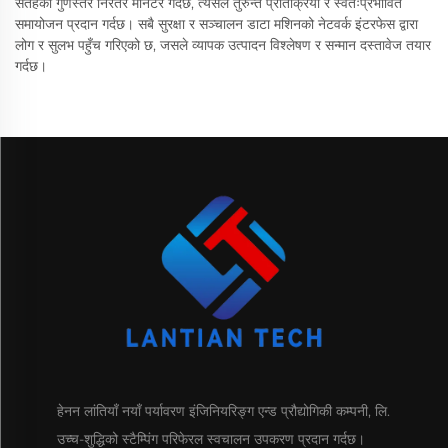
सतहको गुणस्तर निरंतर मनिटर गर्दछ, त्यसैले तुरुन्त प्रतिक्रिया र स्वतःप्रभावित
समायोजन प्रदान गर्दछ। सबै सुरक्षा र सञ्चालन डाटा मशिनको नेटवर्क इंटरफेस द्वारा
लोग र सुलभ पहुँच गरिएको छ, जसले व्यापक उत्पादन विश्लेषण र सन्मान दस्तावेज तयार
गर्दछ।
हेनन लांतियाँ नयाँ पर्यावरण इंजिनियरिङ्ग एन्ड प्रौद्योगिकी कम्पनी, लि.
उच्च-शुद्धिको स्टैम्पिंग परिफेरल स्वचालन उपकरण प्रदान गर्दछ।