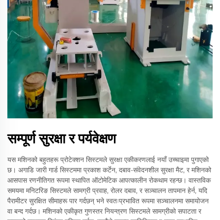
सम्पूर्ण सुरक्षा र पर्यवेक्षण
यस मशिनको बहुतहरू प्रोटेक्शन सिस्टमले सुरक्षा एकीकरणलाई नयाँ उच्चाइमा पुगाएको
छ। अगाडि जारी गार्ड सिस्टममा प्रकाश कर्टेन, दबाव-संवेदनशील सुरक्षा मैट, र मशिनको
आसपास रणनीतिगत रूपमा स्थापित ऑटोमेटिक आपत्कालीन रोकथाम रहन्छ। वास्तविक
समयमा मनिटरिङ सिस्टमले सामग्री प्रवाह, रोलर दबाव, र सञ्चालन तापमान हेर्न, यदि
पैरामीटर सुरक्षित सीमाहरू पार गर्दछन् भने स्वतःप्रभावित रूपमा सञ्चालनमा समायोजन
वा बन्द गर्दछ। मशिनको एकीकृत गुणस्तर नियन्त्रण सिस्टमले सामग्रीको सपाटता र