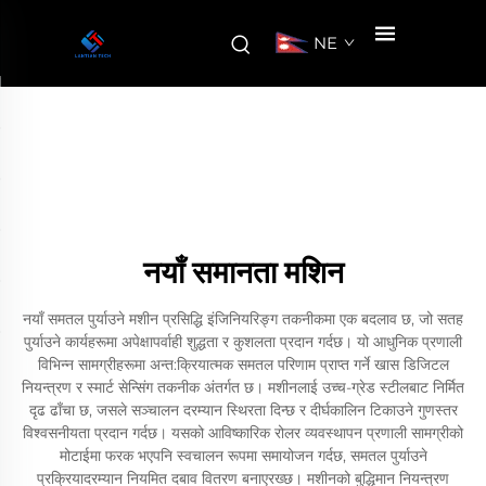
NE
नयाँ समानता मशिन
नयाँ समतल पुर्याउने मशीन प्रसिद्धि इंजिनियरिङ्ग तकनीकमा एक बदलाव छ, जो सतह
पुर्याउने कार्यहरूमा अपेक्षापर्वाही शुद्धता र कुशलता प्रदान गर्दछ। यो आधुनिक प्रणाली
विभिन्न सामग्रीहरूमा अन्त:क्रियात्मक समतल परिणाम प्राप्त गर्ने खास डिजिटल
नियन्त्रण र स्मार्ट सेन्सिंग तकनीक अंतर्गत छ। मशीनलाई उच्च-ग्रेड स्टीलबाट निर्मित
दृढ ढाँचा छ, जसले सञ्चालन दरम्यान स्थिरता दिन्छ र दीर्घकालिन टिकाउने गुणस्तर
विश्वसनीयता प्रदान गर्दछ। यसको आविष्कारिक रोलर व्यवस्थापन प्रणाली सामग्रीको
मोटाईमा फरक भएपनि स्वचालन रूपमा समायोजन गर्दछ, समतल पुर्याउने
प्रक्रियादरम्यान नियमित दबाव वितरण बनाएरख्छ। मशीनको बुद्धिमान नियन्त्रण