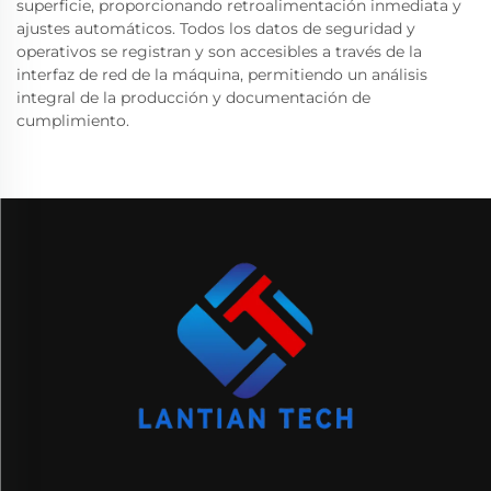
superficie, proporcionando retroalimentación inmediata y
ajustes automáticos. Todos los datos de seguridad y
operativos se registran y son accesibles a través de la
interfaz de red de la máquina, permitiendo un análisis
integral de la producción y documentación de
cumplimiento.