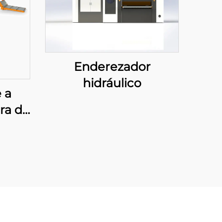
Enderezador
hidráulico
 a
ra de
ada