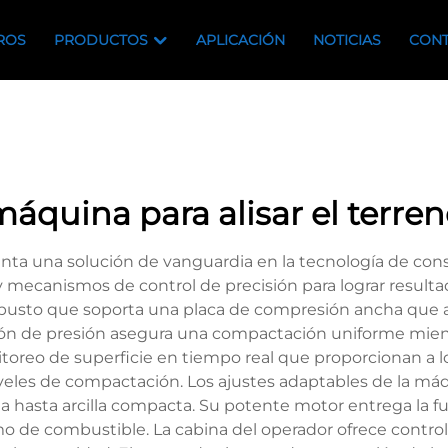
ROS
PRODUCTOS
APLICACIÓN
NOTICIAS
CONT
áquina para alisar el terre
enta una solución de vanguardia en la tecnología de const
 mecanismos de control de precisión para lograr resultad
usto que soporta una placa de compresión ancha que apl
ción de presión asegura una compactación uniforme mient
oreo de superficie en tiempo real que proporcionan a l
niveles de compactación. Los ajustes adaptables de la m
ta hasta arcilla compacta. Su potente motor entrega la 
mo de combustible. La cabina del operador ofrece contro