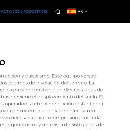
ES
ACTA CON NOSOTROS
no
rucción y paisajismo. Este equipo versátil
os óptimos de nivelación del terreno. La
ica presión constante en diversos tipos de
ras previene el desplazamiento del suelo. El
os operadores retroalimentación instantánea
áquina permiten una operación efectiva en
fuerza necesaria para la compresión profunda
les ergonómicos y una vista de 360 grados de