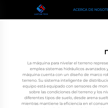
ACERCA DE NOSOT
m
La máquina para nivelar el terreno repres
emplea sistemas hidráulicos avanzados y
máquina cuenta con un diseño de marco rob
terreno. Su sistema inteligente de distribu
equipo está equipado con sensores de monit
sobre las condiciones del terreno y los 
diferentes tipos de suelo, desde arena suel
mientras mantiene la eficiencia en el consu