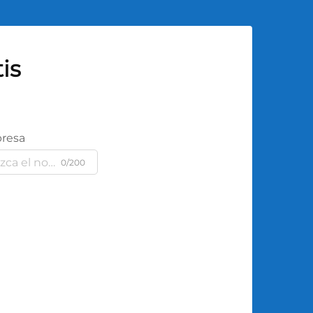
is
resa
0/200