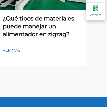
Wechat
¿Qué tipos de materiales
¿C
puede manejar un
co
alimentador en zigzag?
pr
al
VER MÁS
VER