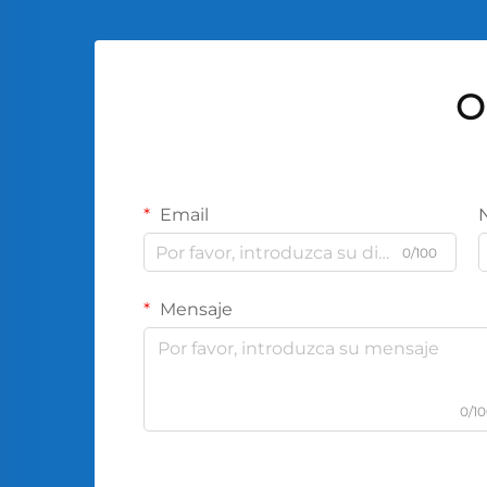
O
Email
0/100
Mensaje
0/1