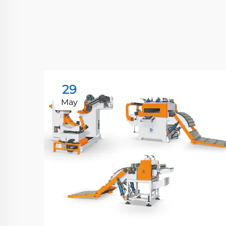
29
May