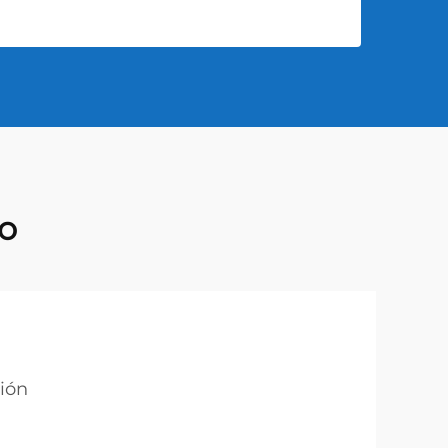
no
ión