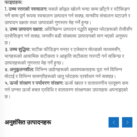
फाइदाहरू:
1. उच्च स्तरको स्वचालन:
यसले कोइल खोल्ने भन्दा सम्म छाँट्ने र स्टैकिङ्ग
गर्ने सम्म पूर्ण रूपमा स्वचालन उत्पादन गर्न सक्छ, मानवीय संचालन घटाउने र
उत्पादन दक्षता तथा उत्पादको गुणस्तर मेह गर्ने हुन्छ।
२. उच्च उत्पादन दक्षता:
अविच्छिन्न उत्पादन पद्धति बहुमत प्लेटहरूको तेजीसँग
प्रसेसिङ्ग गर्न सक्छ, जनसँग बडी संख्यामा उत्पादनको माग भएको अनुरूप
छ।
३. उच्च शुद्धिमा:
सटीक फीडिङ्ग यन्त्र र एजेक्टन मोल्डको माध्यमसँग,
भागहरूको आयामिक सटीकता र आकृति सटीकता गारन्टी गर्न सकिन्छ र
उत्पादहरूको गुणस्तर मेह गर्ने हुन्छ।
४. अनुकूलनशील:
विभिन्न उद्योगहरूको आवश्यकताहरू पूरा गर्न विभिन्न
मोटाई र विभिन्न सामग्रीहरूको धातु प्लेटहरू प्रशोधन गर्न सक्दछ।
५. ऊर्जा संरक्षण र पर्यावरण संरक्षण:
ऊर्जा खपत र वातावरणीय प्रदूषण कम
गर्न उन्नत ऊर्जा बचत प्रविधि र वातावरण संरक्षणका उपायहरू अपनाइएको
छ।
अनुशंसित उत्पादनहरू