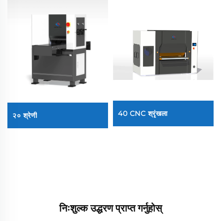
40 CNC श्रृंखला
२० श्रेणी
निःशुल्क उद्धरण प्राप्त गर्नुहोस्