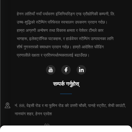
हेनन लांतियाँ नयाँ पर्यावरण इंजिनियरिङ्ग एन्ड प्रौद्योगिकी कम्पनी, लि.
उच्च-शुद्धिको स्टैम्पिंग परिफेरल स्वचालन उपकरण प्रदान गर्दछ।
हाम्रा अग्रणी अन्वेषण तथा विकास क्षमता र पेशेवर टीमले कार
भागहरू, इलेक्ट्रॉनिक घटकहरू, र हार्डवेयर स्टैम्पिंग उत्पादनका लागि
शीर्ष गुणस्तरको समाधान प्रदान गर्दछ। हाम्रो आदेशित फीडिंग
प्रणालीले दक्षता र प्रतिस्पर्धात्मकतालाई बढाउँदछ।
सम्पर्क गर्नुहोस्
नं. 88, वेइसी रोड र मा फुमिन रोड को उत्तरी चौकी, पानहे स्ट्रीट, शेची काउंटी,
नानयांग शहर, हेनन प्रदेश
+8615993153189