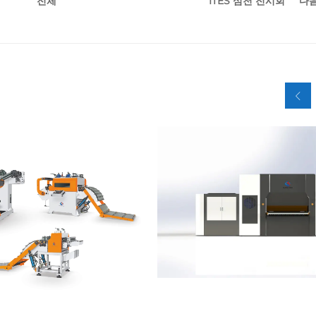
ITES 심천 전시회
다
전체