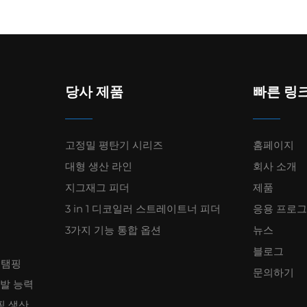
당사 제품
빠른 링
고정밀 평탄기 시리즈
홈페이지
대형 생산 라인
회사 소개
지그재그 피더
제품
3 in 1 디코일러 스트레이트너 피더
응용 프로
3가지 기능 통합 옵션
뉴스
블로그
스탬핑
문의하기
개발 능력
핑 생산