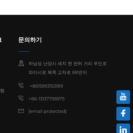
크
문의하기
하남성 난양시 셰치 현 판허 거리 푸민로
와이시로 북쪽 교차로 88번지
+8615993153189
그램
+86-13137795975
[email protected]