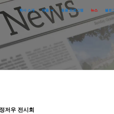
회사 소개
제품
응용 프로그램
뉴스
블로
정저우 전시회