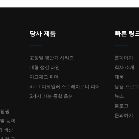
당사 제품
빠른 링
고정밀 평탄기 시리즈
홈페이지
대형 생산 라인
회사 소개
지그재그 피더
제품
3 in 1 디코일러 스트레이트너 피더
응용 프로
3가지 기능 통합 옵션
뉴스
블로그
스탬핑
문의하기
개발 능력
핑 생산