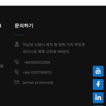
크
문의하기
하남성 난양시 셰치 현 판허 거리 푸민로
와이시로 북쪽 교차로 88번지
+8615993153189
그램
+86-13137795975
[email protected]