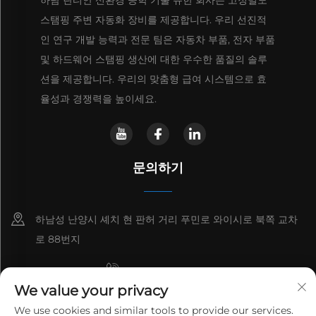
하남 란티안 신환경 공학 기술 유한 회사는 고정밀도
스탬핑 주변 자동화 장비를 제공합니다. 우리 선진적
인 연구 개발 능력과 전문 팀은 자동차 부품, 전자 부품
및 하드웨어 스탬핑 생산에 대한 우수한 품질의 솔루
션을 제공합니다. 우리의 맞춤형 급여 시스템으로 효
율성과 경쟁력을 높이세요.
문의하기
하남성 난양시 셰치 현 판허 거리 푸민로 와이시로 북쪽 교차
로 88번지
+8615993153189
We value your privacy
+86-13137795975
We use cookies and similar tools to provide our services.