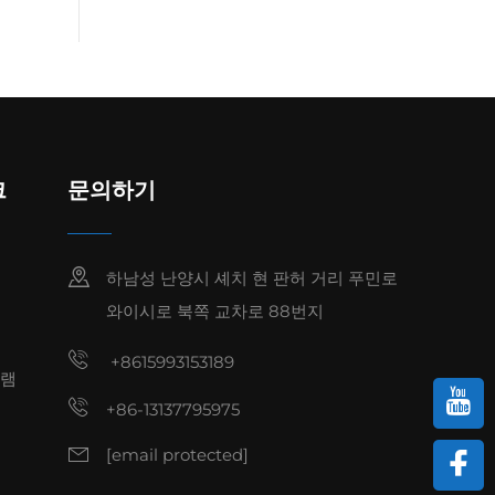
크
문의하기
하남성 난양시 셰치 현 판허 거리 푸민로
와이시로 북쪽 교차로 88번지
+8615993153189
그램
+86-13137795975
[email protected]