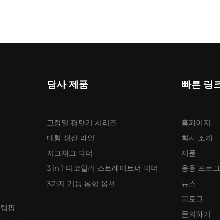
당사 제품
빠른 링
고정밀 평탄기 시리즈
홈페이지
대형 생산 라인
회사 소개
지그재그 피더
제품
3 in 1 디코일러 스트레이트너 피더
응용 프로
3가지 기능 통합 옵션
뉴스
블로그
스탬핑
문의하기