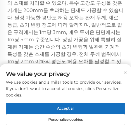
의 소재를 처리할 수 있으며, 특수 고강도 구성을 갖춘
기계는 200mm를 초과하는 판재도 가공할 수 있습니
다. 달성 가능한 평탄도 허용 오차는 판재 두께, 재료
등급, 초기 변형 정도에 따라 달라지며, 일반적으로 얇
은 규격에서는 1m당 3mm, 매우 두꺼운 단면에서는
1m당 5mm 수준입니다. 정밀 가공을 위해 특별히 설
계된 기계는 중간 수준의 초기 변형과 일관된 기계적
특성을 갖춘 소재를 가공할 경우, 전체 두께 범위에서
1m당 2mm 이하의 평탄도 허용 오차를 달성할 수 있
습니다.
We value your privacy
두꺼운 판재 레벨링 시 롤러 지름 선택이
We use cookies and similar tools to provide our services.
레벨링 효율성에 어떤 영향을 미치나요?
If you don't want to accept all cookies, click Personalize
cookies.
롤러 지름은 레벨링 공정 중 플라스틱 변형 침투 깊이
및 달성 가능한 최소 굽힘 반경에 직접적인 영향을 미
Accept all
치는 핵심 설계 파라미터이다. 지름이 큰 롤러는 두꺼
운 판재 내부로 더 깊이 침투하는 완만한 굽힘 곡률을
Personalize cookies
생성하므로, 작은 롤러로는 표면층만 영향을 주고 내
홈페이지
제품
이메일
전화