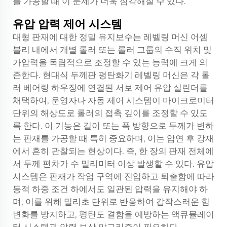
를 가공할 때 이 문제가 더욱 심각해질 수 있다.
유압 압력 제어 시스템
대형 판재에 대한 정밀 유지보수는 레벨링 머신 어셈
블리 내에서 개별 롤러 또는 롤러 그룹의 수직 위치 및
가압력을 독립적으로 조정할 수 있는 능력에 크게 의
존한다. 현대식
두께판 평탄화기
레벨링 머신은 각 롤
러 베어링 하우징에 연결된 서보 제어 유압 실린더를
채택하여, 운영자나 자동 제어 시스템이 마이크로미터
단위의 해상도로 롤러의 접촉 깊이를 조정할 수 있도
록 한다. 이 기능은 길이 또는 폭 방향으로 두께가 변하
는 판재를 가공할 때 특히 중요하며, 이는 압연 후 강재
에서 흔히 관찰되는 현상이다. 즉, 한 장의 판재 전체에
서 두께 편차가 수 밀리미터 이상 발생할 수 있다. 유압
시스템은 판재가 작업 구역에 진입하고 퇴출함에 따라
동적 하중 조건 하에서도 일관된 압력을 유지해야 하
며, 이를 위해 밀리초 단위로 반응하여 갑작스러운 힘
변화를 방지하고, 평탄도 결함을 예방하는 액큐뮬레이
터 시스템과 압력 보상 알고리즘이 필요하다.