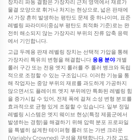
장자리 파동 결함은 가장자리 근처 영역에서 재료가
물결 모양으로 휘거나 처지는 현상으로, 넓은 판재에
서 가장 흔히 발생하는 평탄도 문제 중 하나이며, 표준
레벨링 파라미터(중심부 평탄도 최적화 기준)로는 완
전히 해소되지 않는 가장자리 부위의 잔류 압축 응력
에서 기인합니다.
고급 두께용 판재 레벨링 장치는 선택적 가압을 통해
가장자리 특유의 변형을 해결합니다
응용 분야
개별
롤러 구간 또는 전용 엣지 롤러를 주 롤러 뱅크와 독립
적으로 조정할 수 있는 구조입니다. 이러한 기능을 통
해 작업자는 중앙 부위의 재료를 과도하게 가공하지
않으면서도 플레이트 엣지 부위에만 특화된 레벨링 힘
을 증가시킬 수 있어, 전체 폭에 걸쳐 소성 변형 분포를
효과적으로 균형 있게 조절할 수 있습니다. 일부 정밀
레벨링 시스템은 엣지 웨이브 현상(특정 제품군에서
발생하는 경향)을 해결하기 위해 압력 분포 프로파일
을 특별히 설계한 테이퍼형 롤러 또는 가변 크라운
(Variably Crowned) 구성을 채택합니다. 가장 고도