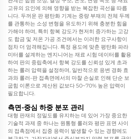
관계는 합금 조성, 결정 구조, 온도, 변형 속도 등 재료
고유의 요인에 의해 영향을 받는 복잡한 곡선을 따릅
니다. 두꺼운 판 평탄화 기계는 중량 부재의 전체 두께
를 관통하는 소성 변형을 유도하기 위해 충분한 힘을
가해야 하며, 특히 항복 강도가 현저히 증가하는 고강
도 합금 및 저온 가공 조건에서는 이러한 요구사항이
점차 더 엄격해집니다. 특정 용도에 맞춘 평탄화 파라
미터를 설계하는 엔지니어는 재료 시험 데이터를 활용
하여 판의 중립축에서 항복 강도를 신뢰성 있게 초과
하는 롤러 압력을 설정하며, 일반적으로 응변 경화 효
과와 롤러-판 접촉면에서의 마찰 손실로 인해 단순 보
굽힘 이론으로 계산된 값보다 50~70% 높은 압력이
필요합니다.
측면-중심 하중 분포 관리
대형 판재의 정밀도를 유지하는 데 있어 가장 중요한
기술적 과제 중 하나는 원통형 롤러와 평판 표면 사이
의 접촉점에서 집중 응력이 발생할 수 있는 경향에도
불구하고, 가장자리에서 중심부까지 압력 분포를 균일