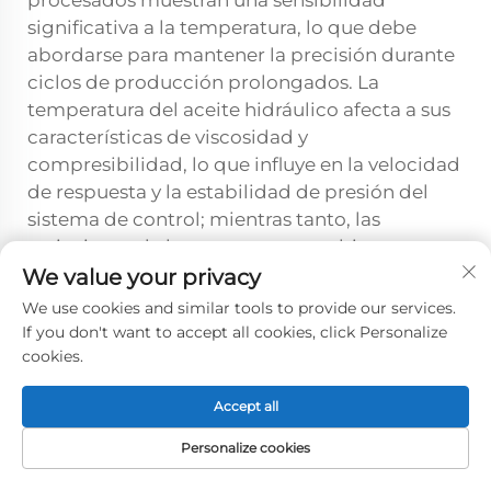
significativa a la temperatura, lo que debe
abordarse para mantener la precisión durante
ciclos de producción prolongados. La
temperatura del aceite hidráulico afecta a sus
características de viscosidad y
compresibilidad, lo que influye en la velocidad
de respuesta y la estabilidad de presión del
sistema de control; mientras tanto, las
variaciones de la temperatura ambiente
provocan dilatación térmica en el bastidor de
We value your privacy
la máquina y en los conjuntos de rodillos,
We use cookies and similar tools to provide our services.
pudiendo alterar relaciones geométricas
If you don't want to accept all cookies, click Personalize
críticas. Los materiales que entran en el
cookies.
proceso de nivelación pueden presentar
Accept all
variaciones de temperatura de varios grados,
dependiendo de las operaciones previas y de
Personalize cookies
las condiciones de almacenamiento, con
PÁGINA DE
CORREO
PRODUCTOS
TEL
INICIO
ELECTRÓNICO