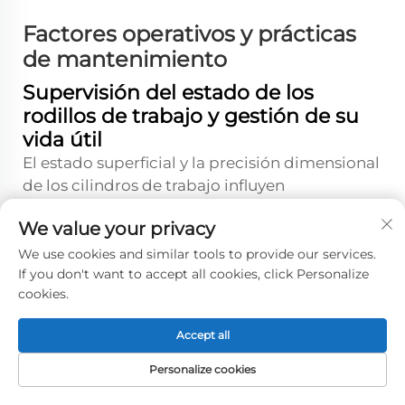
Factores operativos y prácticas
de mantenimiento
Supervisión del estado de los
rodillos de trabajo y gestión de su
vida útil
El estado superficial y la precisión dimensional
de los cilindros de trabajo influyen
directamente en la capacidad de planicidad,
We value your privacy
lo que hace esencial el monitoreo y el
mantenimiento sistemáticos para garantizar
We use cookies and similar tools to provide our services.
If you don't want to accept all cookies, click Personalize
un rendimiento sostenido de las máquinas
cookies.
niveladoras de chapas gruesas. El desgaste
superficial progresa a través de fases iniciales
Accept all
de asentamiento, en las que se reducen las
asperezas, seguidas de una reducción gradual
Personalize cookies
del diámetro y posibles picaduras localizadas
PÁGINA DE
CORREO
PRODUCTOS
TEL
INICIO
ELECTRÓNICO