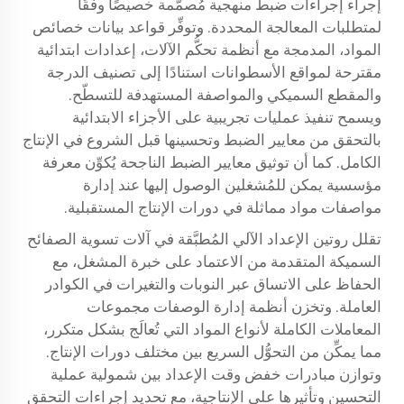
إجراء إجراءات ضبط منهجية مُصمَّمة خصيصًا وفقًا
لمتطلبات المعالجة المحددة. وتوفِّر قواعد بيانات خصائص
المواد، المدمجة مع أنظمة تحكُّم الآلات، إعدادات ابتدائية
مقترحة لمواقع الأسطوانات استنادًا إلى تصنيف الدرجة
والمقطع السميكي والمواصفة المستهدفة للتسطّح.
ويسمح تنفيذ عمليات تجريبية على الأجزاء الابتدائية
بالتحقق من معايير الضبط وتحسينها قبل الشروع في الإنتاج
الكامل. كما أن توثيق معايير الضبط الناجحة يُكوِّن معرفة
مؤسسية يمكن للمُشغلين الوصول إليها عند إدارة
مواصفات مواد مماثلة في دورات الإنتاج المستقبلية.
تقلل روتين الإعداد الآلي المُطبَّقة في آلات تسوية الصفائح
السميكة المتقدمة من الاعتماد على خبرة المشغل، مع
الحفاظ على الاتساق عبر النوبات والتغيرات في الكوادر
العاملة. وتخزن أنظمة إدارة الوصفات مجموعات
المعاملات الكاملة لأنواع المواد التي تُعالَج بشكل متكرر،
مما يمكِّن من التحوُّل السريع بين مختلف دورات الإنتاج.
وتوازن مبادرات خفض وقت الإعداد بين شمولية عملية
التحسين وتأثيرها على الإنتاجية، مع تحديد إجراءات التحقق