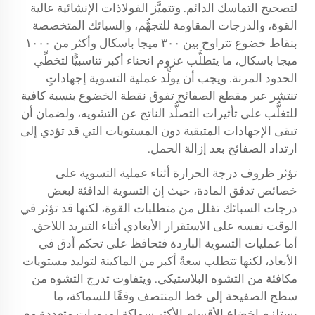
لتصحيح التماسك الدائم. وتتميَّز الفولاذات الإنشائية عالية
القوة، والدرجات المقاومة للتجهُّم، والسبائك المتخصصة
بنقاط خضوع تتراوح بين ٣٠٠ ميجا باسكال وأكثر من ١٠٠٠
ميجا باسكال، ما يتطلَّب عزوم انحناء أكبر تناسبيًّا لتخطِّي
الحدود المرنة. ويجب أن يولِّد عملية التسوية إجهاداتٍ
تنتشر عبر مقطع الصفائح تفوق نقطة الخضوع بنسبة كافية
للتغلُّب على تأثيرات التصلُّد الناتج عن التشويه، ولضمان أن
تبقى الإجهادات المتبقية دون المستويات التي قد تؤدي إلى
ارتداد الصفائح بعد إزالة الحمل.
تؤثر ظروف درجة الحرارة أثناء عملية التسوية على
خصائص تدفق المادة، حيث إن التسوية الدافئة لبعض
درجات السبائك تقلل من متطلبات القوة، لكنها قد تؤثر في
الوقت نفسه على الاستقرار الأبعادي أثناء التبريد اللاحق.
أما عمليات التسوية الباردة فتحافظ على تحكم أدق في
الأبعاد، لكنها تتطلب سعةً أكبر من الماكينة لتوليد مستويات
مكافئة من التشوه البلاستيكي. ويتفاوت تدرج التشوه من
سطح الصفيحة إلى خط المنتصف وفقًا للسماكة، ما
يستلزم إخضاع الأقسام الأكثر سماكة لمرورات متعددة مع