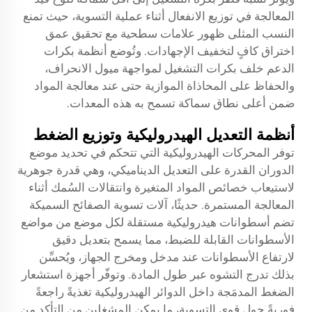
المعالجة في توزيع الانفعال أثناء عملية التسوية، حيث تمنع
النسب المثلى ظهور علامات سطحية مع تحقيق عمق
اختراق كافٍ لتخفيف الإجهادات. وتُوضع أنظمة بكرات
الدعم خلف بكرات التشغيل لمواجهة ميول الانحراف،
والحفاظ على المحاذاة الموازية حتى عند معالجة المواد
ضمن أعلى نطاق سماكة تسمح به هذه المعدات.
أنظمة التعديل الهيدروليكية وتوزيع الضغط
توفر المحركات الهيدروليكية التي تتحكم في تحديد موضع
الدوران القدرة على التعديل الديناميكي، وهي قدرة جوهرية
لاستيعاب خصائص المواد المتغيرة وانتقالات السُمك أثناء
المعالجة المستمرة. حديثًا،
آلات تسوية الصفائح السميكة
تضم أسطوانات هيدروليكية مستقلة لكل موضع من مواضع
الأسطوانات القابلة للضبط، مما يسمح بتعديل دقيق
لارتفاع الأسطوانات عند مدخل ومخرج الجهاز، ويُحسِّن
بذلك تدرج التشوه عبر طول المادة. وتوفّر أجهزة استشعار
الضغط المدمَجة داخل الدوائر الهيدروليكية تغذيةً راجعةً
فوريةً حول قوى التسوية، ما يمكن المشغلين من التأكد من