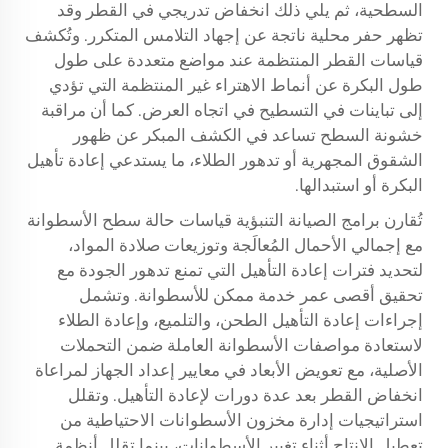
السطحية، ثم يلي ذلك انخفاض تدريجي في القطر وقد
تظهر حفر محلية ناتجة عن إجهاد التلامس المتكرر. وتُكشف
قياسات القطر المنتظمة عند مواضع متعددة على طول
طول البكرة عن أنماط الاهتراء غير المنتظمة التي تؤدي
إلى تباينات في التسطيح في اتجاه العرض. كما أن مراقبة
خشونة السطح تساعد في الكشف المبكر عن ظهور
الشقوق المجهرية أو تدهور الطلاء، ما يستدعي إعادة تأهيل
البكرة أو استبدالها.
تُقارن برامج الصيانة التنبؤية قياسات حالة سطح الأسطوانة
مع إجمالي الأحمال المُعالَجة وتوزيعات صلادة المواد،
لتحديد فترات إعادة التأهيل التي تمنع تدهور الجودة مع
تحقيق أقصى عمر خدمة ممكن للأسطوانة. وتشمل
إجراءات إعادة التأهيل الطحن، والتلميع، وإعادة الطلاء
لاستعادة مواصفات الأسطوانة العاملة ضمن التحملات
الأصلية، مع تعويض الأبعاد في معايير إعداد الجهاز لمراعاة
انخفاض القطر بعد عدة دورات لإعادة التأهيل. وتقلل
استراتيجيات إدارة مخزون الأسطوانات الاحتياطية من
تعطيل الإنتاج أثناء تغيير الأسطوانات، بينما تقلل أنظمة