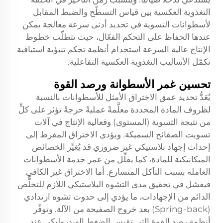
التغذوية العكسية بين قياس التسطّح والضبط المقابل
لأسطوانات التسوية في تحديد أدنى سرعة معالجة يمكن
عندها الحفاظ على التحكم الفعّال، حيث تتطلّب خطوط
الإنتاج عالية السرعة استخدام أنظمة تحكم تنبؤية استباقية
تكمّل الأساليب التغذوية العكسية التفاعلية.
تحسين غمر الأسطوانة ورصد القوة
يُعَدُّ تحديد عمق الاختراق الأمثل للأسطوانات بالنسبة
لظروف المادة المحددة معلَّمةً عمليةً حرجةً تؤثر على كلٍّ
من نتيجة التسوية (المستوى) وفعالية الإنتاج في آلات
تسويت الصفائح السميكة. ويؤدي الاختراق المفرط إلى
إحداث إجهاد بلاستيكي غير ضروري قد يُغيِّر الخصائص
الميكانيكية للمادة، كما يقلِّل من عمر خدمة الأسطوانات
العاملة بسبب التآكل المتسارع. أما الاختراق غير الكافي
فيفشل في تحقيق مدى التشوه البلاستيكي اللازم للتخلُّص
الدائم من الإجهادات، ما يؤدي إلى حدوث تشوه ارتدادي
(Spring-back) بعد خروج الصفيحة من الآلة. وتوفِّر
أنظمة رصد القوة التي تقيس الضغط الهيدروليكي عند