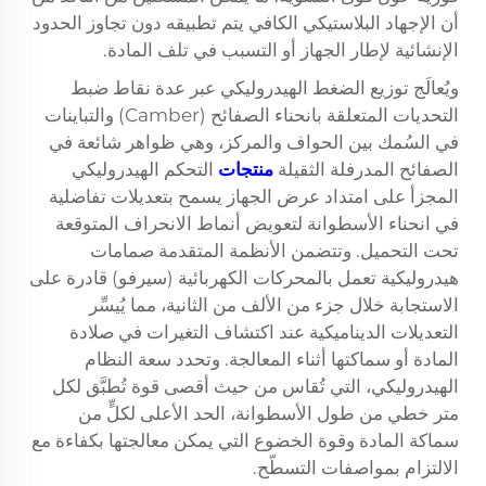
أن الإجهاد البلاستيكي الكافي يتم تطبيقه دون تجاوز الحدود
الإنشائية لإطار الجهاز أو التسبب في تلف المادة.
ويُعالَج توزيع الضغط الهيدروليكي عبر عدة نقاط ضبط
التحديات المتعلقة بانحناء الصفائح (Camber) والتباينات
في السُمك بين الحواف والمركز، وهي ظواهر شائعة في
الصفائح المدرفلة الثقيلة
منتجات
التحكم الهيدروليكي
المجزأ على امتداد عرض الجهاز يسمح بتعديلات تفاضلية
في انحناء الأسطوانة لتعويض أنماط الانحراف المتوقعة
تحت التحميل. وتتضمن الأنظمة المتقدمة صمامات
هيدروليكية تعمل بالمحركات الكهربائية (سيرفو) قادرة على
الاستجابة خلال جزء من الألف من الثانية، مما يُيسِّر
التعديلات الديناميكية عند اكتشاف التغيرات في صلادة
المادة أو سماكتها أثناء المعالجة. وتحدد سعة النظام
الهيدروليكي، التي تُقاس من حيث أقصى قوة تُطبَّق لكل
متر خطي من طول الأسطوانة، الحد الأعلى لكلٍّ من
سماكة المادة وقوة الخضوع التي يمكن معالجتها بكفاءة مع
الالتزام بمواصفات التسطّح.