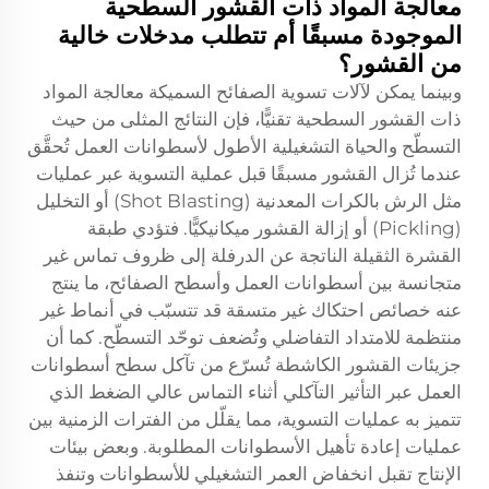
معالجة المواد ذات القشور السطحية
الموجودة مسبقًا أم تتطلب مدخلات خالية
من القشور؟
وبينما يمكن لآلات تسوية الصفائح السميكة معالجة المواد
ذات القشور السطحية تقنيًّا، فإن النتائج المثلى من حيث
التسطّح والحياة التشغيلية الأطول لأسطوانات العمل تُحقَّق
عندما تُزال القشور مسبقًا قبل عملية التسوية عبر عمليات
مثل الرش بالكرات المعدنية (Shot Blasting) أو التخليل
(Pickling) أو إزالة القشور ميكانيكيًّا. فتؤدي طبقة
القشرة الثقيلة الناتجة عن الدرفلة إلى ظروف تماس غير
متجانسة بين أسطوانات العمل وأسطح الصفائح، ما ينتج
عنه خصائص احتكاك غير متسقة قد تتسبّب في أنماط غير
منتظمة للامتداد التفاضلي وتُضعف توحّد التسطّح. كما أن
جزيئات القشور الكاشطة تُسرّع من تآكل سطح أسطوانات
العمل عبر التأثير التآكلي أثناء التماس عالي الضغط الذي
تتميز به عمليات التسوية، مما يقلّل من الفترات الزمنية بين
عمليات إعادة تأهيل الأسطوانات المطلوبة. وبعض بيئات
الإنتاج تقبل انخفاض العمر التشغيلي للأسطوانات وتنفذ