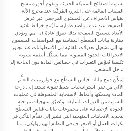
تسوية الصفائح السميكة الحديثة. وتقوم أجهزة مسح
الملفات القائمة على الليزر، المُركَّبة عند مخرج الآلة،
بقياس الانحراف عن المستوى المرجعي عبر عرض
الصفيحة عند عدة مواضع طولية، ما يُنتج خرائط ثلاثية
الأبعاد لتسطّح الصفيحة بدقة تفوق عادةً ٠٫١ مم. ويؤدي
مقارنة بيانات التسطّح المقاسة مع المواصفات المسموح
بها إلى تشغيل تعديلات تلقائية في الأسطوانات عند تجاوز
الانحرافات الحدود المقبولة، مما يشكّل أنظمة تسوية
تكيفيةً تُعوِّض التغيرات في خصائص المادة دون الحاجة إلى
تدخل المشغل.
يُمكِّن دمج بيانات قياس التسطّح مع خوارزميات التعلُّم
الآلي من تبني استراتيجيات ضبط تنبؤية تستند إلى درجة
المادة وسمكها وأنماط الاستجابة الملحوظة في عمليات
التسوية من الدورات السابقة. وتُطبَّق منهجيات مراقبة
الجودة الإحصائية على مجموعات بيانات قياس التسطّح
لتحديد الاتجاهات المنهجية التي تشير إلى تقدُّم التآكل في
بكرات العمل أو الانحراف في النظام الهيدروليكي، مما
يستدعي تدخلاً صيانياً. ويتسبب زمن التأخير في الحلقة