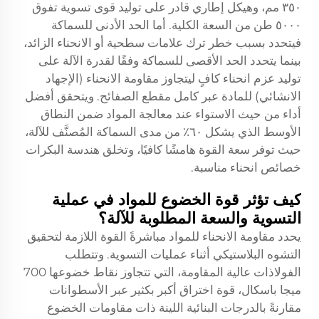
٣٥٠ مم، وهيكل إطاري قادر على توليد قوى تسوية تفوق
٥٠٠٠ طن من السعة الكلية. أما الحد الأدنى للسماكة
فيتحدد بسبب خطر ترك علامات سطحية أو الانحناء الزائد،
بينما يتحدد الحد الأقصى للسماكة وفقًا لقدرة الآلة على
توليد عزم انحناء كافٍ ليتجاوز مقاومة الانحناء (الإجهاد
الانشائي) للمادة عبر كامل مقطع الصفائح. ويتحقق أفضل
أداء من حيث الاستواء عند معالجة المواد ضمن النطاق
الأوسط الذي يشكل ٦٠٪ من مدى السماكة المُصنَّف للآلة،
حيث توفر سعة القوة هامشًا كافيًا، وتخلق هندسة البكرات
خصائص انحناء مناسبة.
كيف تؤثر قوة الخضوع للمواد في عملية
التسوية والسعة المطلوبة للآلة؟
يحدد مقاومة الانحناء للمواد مباشرةً القوة اللازمة لتحقيق
التشوه البلاستيكي أثناء عمليات التسوية. وتتطلب
الفولاذات عالية المقاومة، التي تتجاوز نقاط خضوعها 700
ميجا باسكال، قوة اختراق أكبر بكثير عبر الأسطوانات
مقارنةً بالدرجات البنائية اللينة ذات مقاومات الخضوع