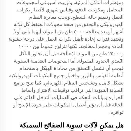
ومؤشرات التآكل المرئية، وتزييت أسبوعي لمجموعات
المحامل ومكونات الدفع، وقياس شهري لأقطار بكرات
العمل وتقييم حالة السطح. ويجب معايرة النظام
الهيدروليكي والتحقق من صحة محولات الضغط كل ثلاثة
أشهر أو بعد معالجة ٥٠٠٠ طن من المواد، أيهما يأتي أولاً.
وتعتمد فترات إعادة تأهيل بكرات العمل على درجة خشونة
المادة وحجم المعالجة، لكنها تتراوح عموماً بين ١٠٠٠٠
و٢٥٠٠٠ طن من المواد المُعالَجة قبل أن يتجاوز التآكل
البُعدي الحدود المقبولة. أما الفحوصات الشاملة السنوية
فيجب أن تشمل التحقق من محاذاة الهيكل باستخدام
أنظمة القياس بالليزر، واختبار جميع المكونات الهيدروليكية
بشكل كامل، وتشخيص النظام الكهربائي. كما تتيح برامج
الصيانة التنبؤية التي تراقب توقيعات الاهتزاز وأنماط
الحرارة وبيانات التحكم في العمليات التدخل القائم على
الحالة قبل أن تؤثر أعطال المكونات على جودة الإنتاج أو
توافره.
هل يمكن لآلات تسوية الصفائح السميكة