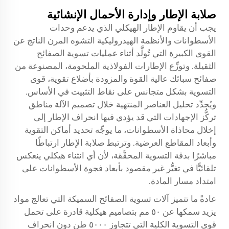
صلابة الإطار وإدارة الأحمال الإنشائية
يجب أن يقاوم الإطار الهيكلي الذي يدعم وحدات
الأسطوانات والأنظمة الهيدروليكية التشوه المرن الناتج عن
القوى الكبيرة التي تُولَّد أثناء عمليات تسوية الصفائح
الثقيلة. وتوزِّع الإطارات الفولاذية الملحومة، المصنوعة من
صفائح سبائك عالية القوة والمزودة بأضلاع تقوية، قوى
التسوية بشكل متجانس على نقاط التثبيت في الأساس.
ويُحدِّد تحليل العناصر المنتهية خلال تصميم الآلة مناطق
تركُّز الإجهادات التي قد يؤدي فيها انحراف الإطار إلى
إخلال محاذاة الأسطوانات، ما يوجِّه تحديد أماكن التقوية
وأبعاد المقاطع العرضية. وترتبط صلابة الإطار ارتباطًا
مباشرًا بدقة التسوية المحقَّقة، لأن أي انثناء هيكلي ينعكس
تلقائيًّا في تغيُّر غير مقصود بأبعاد فجوة الأسطوانات على
امتداد مسار المادة.
عادةً ما تتميز آلات تسوية الصفائح السميكة التي تعالج مواد
يزيد سمكها عن ٥٠ مم بتصاميم هيكلية قادرة على تحمل
قوى التسوية الكلية التي تتجاوز ٥٠٠٠ طن دون انحراف