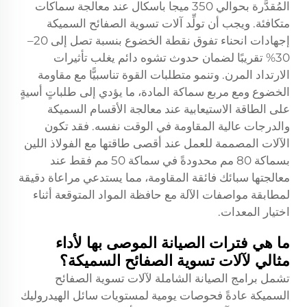
المُقدَّرة بحوالي 350 ميجا باسكال عند معالجة سماكات
متكافئة. ويجب أن تولِّد آلات تسوية الصفائح السميكة
إجهادات انحناء تفوق نقطة الخضوع بنسبة تصل إلى 20–
30% تقريبًا لضمان حدوث تشوه دائم يغلب تأثيرات
الارتداد المرن. وتنمو متطلبات القوة تناسبيًّا مع مقاومة
الخضوع ومع مربع سماكة المادة، ما يؤدي إلى طلباتٍ أسيةٍ
على الطاقة الاستيعابية عند معالجة الأقسام السميكة
والدرجات عالية المقاومة في الوقت نفسه. فقد تكون
الآلات المصممة للعمل عند أقصى طاقتها مع الفولاذ اللين
بسماكة 80 مم محدودةً في سماكة 50 مم فقط عند
معالجتها سبائك فائقة المقاومة، مما يستدعي مراعاة دقيقة
لمطابقة مواصفات الآلة مع حافظة المواد المتوقعة أثناء
اختيار المعدات.
ما هي فترات الصيانة الموصى بها لأداء
مثالي لآلات تسوية الصفائح السميكة؟
تشمل برامج الصيانة الشاملة لآلات تسوية الصفائح
السميكة عادةً فحوصات يومية لمستويات سائل الهيدروليك