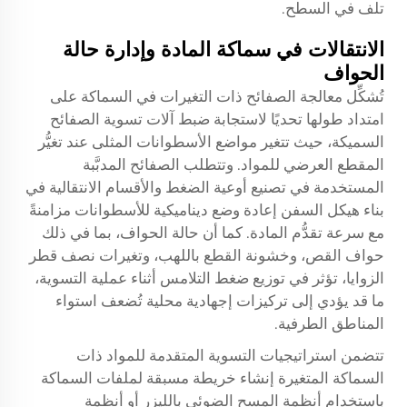
تلف في السطح.
الانتقالات في سماكة المادة وإدارة حالة
الحواف
تُشكِّل معالجة الصفائح ذات التغيرات في السماكة على
امتداد طولها تحديًا لاستجابة ضبط آلات تسوية الصفائح
السميكة، حيث تتغير مواضع الأسطوانات المثلى عند تغيُّر
المقطع العرضي للمواد. وتتطلب الصفائح المدبَّبة
المستخدمة في تصنيع أوعية الضغط والأقسام الانتقالية في
بناء هيكل السفن إعادة وضع ديناميكية للأسطوانات مزامنةً
مع سرعة تقدُّم المادة. كما أن حالة الحواف، بما في ذلك
حواف القص، وخشونة القطع باللهب، وتغيرات نصف قطر
الزوايا، تؤثر في توزيع ضغط التلامس أثناء عملية التسوية،
ما قد يؤدي إلى تركيزات إجهادية محلية تُضعف استواء
المناطق الطرفية.
تتضمن استراتيجيات التسوية المتقدمة للمواد ذات
السماكة المتغيرة إنشاء خريطة مسبقة لملفات السماكة
باستخدام أنظمة المسح الضوئي بالليزر أو أنظمة