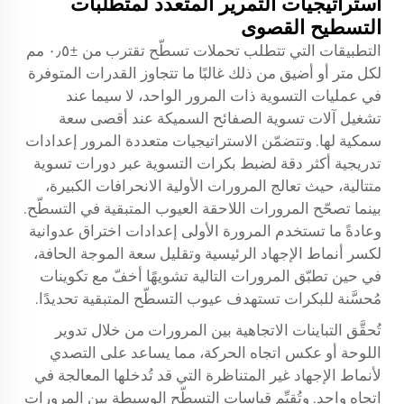
استراتيجيات التمرير المتعدد لمتطلبات
التسطيح القصوى
التطبيقات التي تتطلب تحملات تسطّح تقترب من ±٠٫٥ مم
لكل متر أو أضيق من ذلك غالبًا ما تتجاوز القدرات المتوفرة
في عمليات التسوية ذات المرور الواحد، لا سيما عند
تشغيل آلات تسوية الصفائح السميكة عند أقصى سعة
سمكية لها. وتتضمّن الاستراتيجيات متعددة المرور إعدادات
تدريجية أكثر دقة لضبط بكرات التسوية عبر دورات تسوية
متتالية، حيث تعالج المرورات الأولية الانحرافات الكبيرة،
بينما تصحّح المرورات اللاحقة العيوب المتبقية في التسطّح.
وعادةً ما تستخدم المرورة الأولى إعدادات اختراق عدوانية
لكسر أنماط الإجهاد الرئيسية وتقليل سعة الموجة الحافة،
في حين تطبّق المرورات التالية تشويهًا أخفّ مع تكوينات
مُحسَّنة للبكرات تستهدف عيوب التسطّح المتبقية تحديدًا.
تُحقَّق التباينات الاتجاهية بين المرورات من خلال تدوير
اللوحة أو عكس اتجاه الحركة، مما يساعد على التصدي
لأنماط الإجهاد غير المتناظرة التي قد تُدخلها المعالجة في
اتجاه واحد. وتُقيِّم قياسات التسطّح الوسيطة بين المرورات