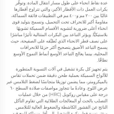
عدة نقاط انحناء على طول مسار انتقال المادة. وتوفّر
بكرات العمل ذات الأقطار الأكبر، والتي تتراوح أقطارها
غالبًا بين ٢٠٠ مم و٤٠٠ مم في التطبيقات فائقة السماكة،
مقاومةً أكبر للانحراف تحت التحميل، وتسمح بتوليد قوى
انحناء أعلى ضرورية لتشويه الأقسام السميكة تشويهًا
بلاستيكيًّا. ويؤثر التباعد بين البكرات المتتالية تأثيرًا مباشرًا
على نصف قطر الانحناء الذي تُطبَّقه على الصفيحة، حيث
يسمح التباعد الأضيق بتصحيح أكثر حزمًا للانحرافات
المحلية، بينما يعالج التباعد الأوسع أنماط التموج الأوسع
نطاقًا.
يتم تجهيز كل بكرة تشغيل في آلات التسوية المتطورة
للألواح السميكة بعملية طحن دقيقة ضمن تحملات تقاس
بالميكرومتر، مما يضمن توزيعًا متجانسًا لضغط التلامس عبر
عرض اللوح. وعادةً ما تتجاوز مواصفات صلادة السطح ٦٠
درجة على مقياس روكويل (HRC) من خلال عمليات
التصلب بالحث أو المعالجات الطلائية التي تقاوم التآكل
الناتج عن القشور الكاشطة والضغوط العالية للتلامس.
ويؤثر نسبة قطر بكرة التشغيل إلى أقل سماكة للوح قيد