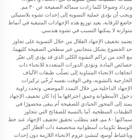
وتزداد وضوحًا كلما زادت سماكة الصفيحة عن ٣٠ مم.
ويجب أن يؤدي عملية التسوية إلى إحداث تشوه بلاستيكي
خاضع للرقابة، يعيد توزيع هذه الإجهادات المتبقية في أنماط
متوازنة لا يمكنها التسبب في تشوه هندسي.
يعتمد تخفيف الإجهاد الفعّال من خلال التسوية على تجاوز
حد الخضوع بشكل متجانس عبر سطحي الصفيحة كليهما،
مع الحد من تراكم التشوه الكلي الذي قد يؤدي إلى تغيّر
خصائص المادة. وتؤدي الدورات المتعددة للانحناء ذات
اتجاهات الانحناء المتناوبة إلى تصلّب طبقات الألياف
الخارجية بالتشويه، وفي الوقت نفسه تُرخّي تركيزات
الإجهاد الداخلية من خلال التمدد الموضعي. وتحدد زاوية
دخول الأسطوانة وعمق اختراقها ما إذا كان تخفيف الإجهاد
يمتد إلى المحور الحيادي للصفيحة أم يبقى محصورًا في
الطبقات السطحية. أما بالنسبة للصفائح التي تتجاوز
سماكتها ٨٠ مم، فقد يتطلب تحقيق تخفيف الإجهاد عند خط
الوسط تكوينات أسطوانية متخصصة ذات أقطار أكبر
وباعتباط أوسع، لتنشئ عزوم الانحناء اللازمة دون إحداث