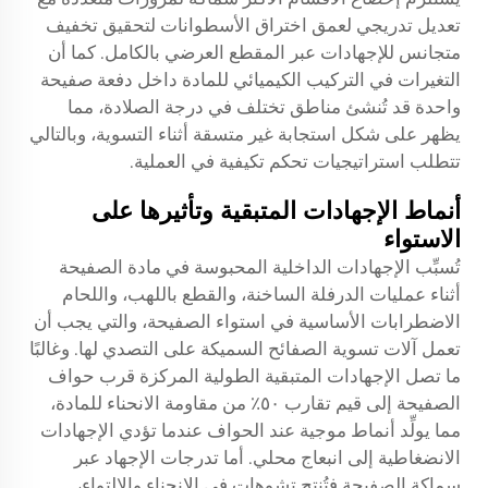
تعديل تدريجي لعمق اختراق الأسطوانات لتحقيق تخفيف
متجانس للإجهادات عبر المقطع العرضي بالكامل. كما أن
التغيرات في التركيب الكيميائي للمادة داخل دفعة صفيحة
واحدة قد تُنشئ مناطق تختلف في درجة الصلادة، مما
يظهر على شكل استجابة غير متسقة أثناء التسوية، وبالتالي
تتطلب استراتيجيات تحكم تكيفية في العملية.
أنماط الإجهادات المتبقية وتأثيرها على
الاستواء
تُسبِّب الإجهادات الداخلية المحبوسة في مادة الصفيحة
أثناء عمليات الدرفلة الساخنة، والقطع باللهب، واللحام
الاضطرابات الأساسية في استواء الصفيحة، والتي يجب أن
تعمل آلات تسوية الصفائح السميكة على التصدي لها. وغالبًا
ما تصل الإجهادات المتبقية الطولية المركزة قرب حواف
الصفيحة إلى قيم تقارب ٥٠٪ من مقاومة الانحناء للمادة،
مما يولِّد أنماط موجية عند الحواف عندما تؤدي الإجهادات
الانضغاطية إلى انبعاج محلي. أما تدرجات الإجهاد عبر
سماكة الصفيحة فتُنتج تشوهات في الانحناء والالتواء،