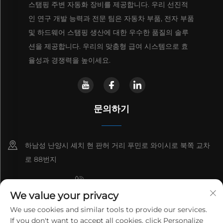
스탬핑 주변 자동화 장비를 제공합니다. 우리 선진적
인 연구 개발 능력과 전문 팀은 자동차 부품, 전자 부품
및 하드웨어 스탬핑 생산에 대한 우수한 품질의 솔루
션을 제공합니다. 우리의 맞춤형 급여 시스템으로 효
율성과 경쟁력을 높이세요.
문의하기
하남성 난양시 셰치 현 판허 거리 푸민로 와이시로 북쪽 교차
로 88번지
+8615993153189
We value your privacy
+86-13137795975
We use cookies and similar tools to provide our services.
If you don't want to accept all cookies, click Personalize