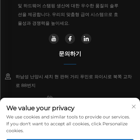
및 하드웨어 스탬핑 생산에 대한 우수한 품질의 솔루
션을 제공합니다. 우리의 맞춤형 급여 시스템으로 효
율성과 경쟁력을 높이세요.
문의하기
하남성 난양시 셰치 현 판허 거리 푸민로 와이시로 북쪽 교차
로 88번지
+8615993153189
We value your privacy
+86-13137795975
We use cookies and similar tools to provide our services.
If you don't want to accept all cookies, click Personalize
[email protected]
cookies.