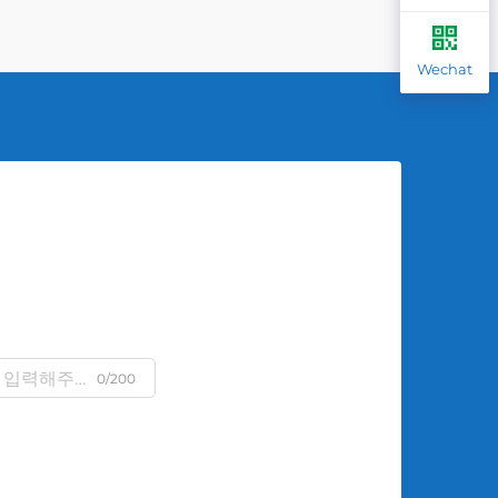
Wechat
0/200