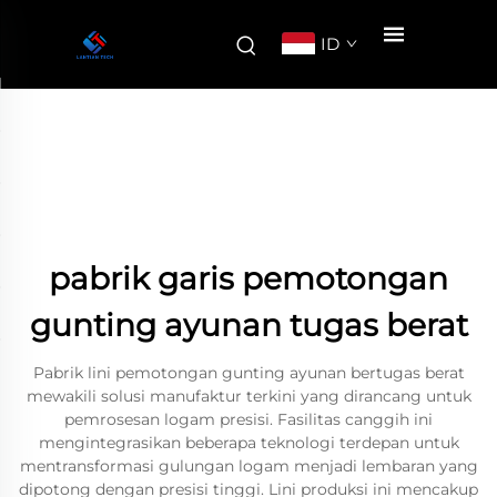
ID
pabrik garis pemotongan
gunting ayunan tugas berat
Pabrik lini pemotongan gunting ayunan bertugas berat
mewakili solusi manufaktur terkini yang dirancang untuk
pemrosesan logam presisi. Fasilitas canggih ini
mengintegrasikan beberapa teknologi terdepan untuk
mentransformasi gulungan logam menjadi lembaran yang
dipotong dengan presisi tinggi. Lini produksi ini mencakup