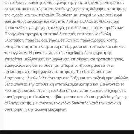
Οι ευέλικτες ικανότητες παραγωγής της γραμμής κοπής επιτρέπουν
στους κατασκευαστές να απαντούν γρήγορα στις διάφορες απαιτήσεις
της αγοράς και των πελατών. Το σύστημα μπορεί να χειριστεί ευρύ
φάσμα προδιαγραφών υλικών, από λεπτές φυλλωδείς πλάκες έως
βαριά πλάκα, με γρήγορες αλλαγές μεταξύ διαφορετικών προϊόντων.
Προηγμένα προγραμματιστικά διεπαφές επιτρέπουν εύκολη
υλοποίηση προσαρμοσμένων μοτίβων και προδιαγραφών κοπής,
επιτρέποντας αποτελεσματική επεξεργασία και τυπικών και ειδικών
παραγγελιών. Η μοντερν χαρακτήρα σχεδιασμός της γραμμής
επιτρέπει μελλοντικές ενημερωτικές επισκευές και τροποποιήσεις,
εξασφαλίζοντας ότι το σύστημα μπορεί να προσαρμοστεί στις
εξελισσόμενες παραγωγικές απαιτήσεις. Το εξυπνό σύστημα
διαχείρισης υλικών βελτιώνει την στοίβαξη και την ταξινόμηση φυλλών,
βελτιώνοντας την αποθετική αποτελεσματικότητα και μειώνοντας το
κόστος χειρισμού. Αυτή η ευελιξία επεκτείνεται και στις επιχειρήσεις
συντήρησης, με εύκολα προσβάσιμα συστατικά και εργαλεία γρήγορης
αλλαγής κοπής, μειώνοντας τον χρόνο διακοπής κατά την κανονική
συντήρηση ή την αλλαγή μαχαίριων.