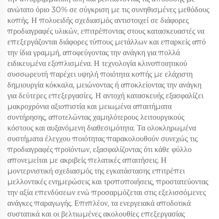
ανώτατο όριο 30% σε σύγκριση με τις συνηθισμένες μεθόδους
κοπής. Η πολυειδής σχεδιασμός αντιστοιχεί σε διάφορες
προδιαγραφές υλικών, επιτρέποντας στους κατασκευαστές να
επεξεργάζονται διάφορες τύπους μετάλλων και επαρκείς από
την ίδια γραμμή, αποφεύγοντας την ανάγκη για πολλά
ειδικευμένα εξοπλισμένα. Η τεχνολογία κλινοποιητικού
συσσωρευτή παρέχει υψηλή ποιότητα κοπής με ελάχιστη
δημιουργία κόκκαλα, μειώνοντας ή αποκλείοντας την ανάγκη
για δεύτερες επεξεργασίες. Η αντοχή κατασκευής εξασφαλίζει
μακροχρόνια αξιοπιστία και μειωμένα απαιτήματα
συντήρησης, αποτελώντας χαμηλότερους λειτουργικούς
κόστους και αυξανόμενη διαθεσιμότητα. Τα ολοκληρωμένα
συστήματα έλεγχου ποιότητας παρακολουθούν συνεχώς τις
προδιαγραφές προϊόντων, εξασφαλίζοντας ότι κάθε φύλλο
απονεμείται με ακριβείς πελατικές απαιτήσεις. Η
μοντερνιστική σχεδιασμός της εγκατάστασης επιτρέπει
μελλοντικές ενημερώσεις και τροποποιήσεις, προστατεύοντας
την αξία επενδύσεων ενώ προσαρμόζεται στις εξελισσόμενες
ανάγκες παραγωγής. Επιπλέον, τα ενεργειακά αποδοτικά
συστατικά και οι βελτιωμένες ακολουθίες επεξεργασίας