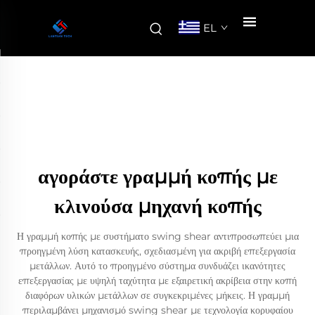
EL
αγοράστε γραμμή κοπής με
κλινούσα μηχανή κοπής
Η γραμμή κοπής με συστήματο swing shear αντιπροσωπεύει μια
προηγμένη λύση κατασκευής, σχεδιασμένη για ακριβή επεξεργασία
μετάλλων. Αυτό το προηγμένο σύστημα συνδυάζει ικανότητες
επεξεργασίας με υψηλή ταχύτητα με εξαιρετική ακρίβεια στην κοπή
διαφόρων υλικών μετάλλων σε συγκεκριμένες μήκεις. Η γραμμή
περιλαμβάνει μηχανισμό swing shear με τεχνολογία κορυφαίου