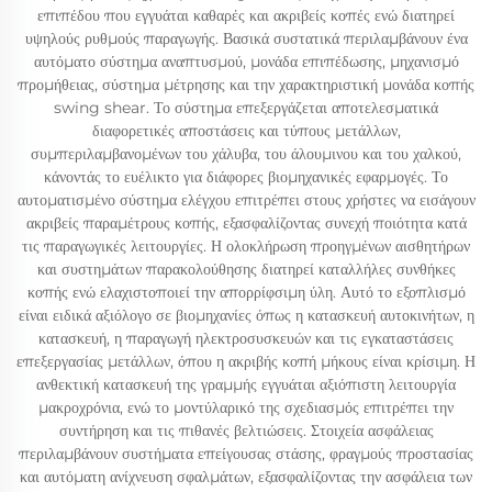
επιπέδου που εγγυάται καθαρές και ακριβείς κοπές ενώ διατηρεί
υψηλούς ρυθμούς παραγωγής. Βασικά συστατικά περιλαμβάνουν ένα
αυτόματο σύστημα αναπτυσμού, μονάδα επιπέδωσης, μηχανισμό
προμήθειας, σύστημα μέτρησης και την χαρακτηριστική μονάδα κοπής
swing shear. Το σύστημα επεξεργάζεται αποτελεσματικά
διαφορετικές αποστάσεις και τύπους μετάλλων,
συμπεριλαμβανομένων του χάλυβα, του άλουμινου και του χαλκού,
κάνοντάς το ευέλικτο για διάφορες βιομηχανικές εφαρμογές. Το
αυτοματισμένο σύστημα ελέγχου επιτρέπει στους χρήστες να εισάγουν
ακριβείς παραμέτρους κοπής, εξασφαλίζοντας συνεχή ποιότητα κατά
τις παραγωγικές λειτουργίες. Η ολοκλήρωση προηγμένων αισθητήρων
και συστημάτων παρακολούθησης διατηρεί καταλλήλες συνθήκες
κοπής ενώ ελαχιστοποιεί την απορρίφσιμη ύλη. Αυτό το εξοπλισμό
είναι ειδικά αξιόλογο σε βιομηχανίες όπως η κατασκευή αυτοκινήτων, η
κατασκευή, η παραγωγή ηλεκτροσυσκευών και τις εγκαταστάσεις
επεξεργασίας μετάλλων, όπου η ακριβής κοπή μήκους είναι κρίσιμη. Η
ανθεκτική κατασκευή της γραμμής εγγυάται αξιόπιστη λειτουργία
μακροχρόνια, ενώ το μοντύλαρικό της σχεδιασμός επιτρέπει την
συντήρηση και τις πιθανές βελτιώσεις. Στοιχεία ασφάλειας
περιλαμβάνουν συστήματα επείγουσας στάσης, φραγμούς προστασίας
και αυτόματη ανίχνευση σφαλμάτων, εξασφαλίζοντας την ασφάλεια των