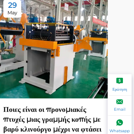
29
2
May
Ma
Ερώτηση
Ποιες είναι οι προνομιακές
Ποι
Email
πτυχές μιας γραμμής κοπής με
επί
βαρύ κλινούργο μέχρι να φτάσει
φορ
Whatsapp