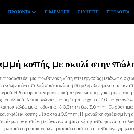
ΠΡΟΪΌΝΤΑ
ΕΦΑΡΜΟΓΉ
ΕΙΔΉΣΕΙΣ
ΙΣΤΟΛΌΓΙΑ
αμμή κοπής με σκυλί στην πώλ
ιπροσωπεύει μια πολύπλοκη λύση επεξεργασίας μετάλλων, σχεδια
 ενσωματώνει πολλά συστατικά, συμπεριλαμβανομένου του αναπτυ
γμού. Η διαφορετική προνομιακή περιπτωση της γραμμής είναι η 
 του υλικού. Λειτουργώντας με ταχύτητα μέχρι και 40 μέτρα ανά λε
 και του χάλβι, με αποδοχή από 0.3mm έως 3.0mm. Το σύστημα 
κη και ακρίβεια κοπής μέσα στα ±0.5mm. Η μοναδική σχεδιασμένη 
στα άκρα των κοπών, μειώνοντας σημαντικά την απορρίμνα του υλικ
ως η κατασκευή αυτοκινήτων, η κατασκευαστική και η παραγωγή ηλε