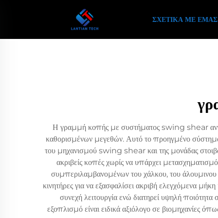
ΣΧΕΤΙΚΆ ΜΕ ΕΜΆΣ
γρ
Η γραμμή κοπής με συστήματος swing shear αντ
καθορισμένων μεγεθών. Αυτό το προηγμένο σύστημα
του μηχανισμού swing shear και της μονάδας στοιβα
ακριβείς κοπές χωρίς να υπάρχει μετασχηματισμός
συμπεριλαμβανομένων του χάλκου, του άλουμινου
κινητήρες για να εξασφαλίσει ακριβή ελεγχόμενα μή
συνεχή λειτουργία ενώ διατηρεί υψηλή ποιότητα 
εξοπλισμό είναι ειδικά αξιόλογο σε βιομηχανίες όπ