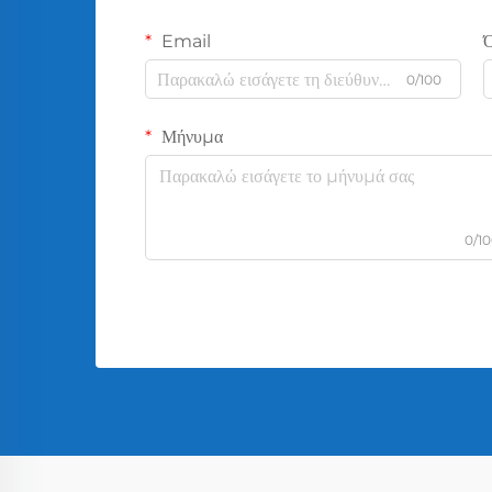
Email
0/100
Μήνυμα
0/1