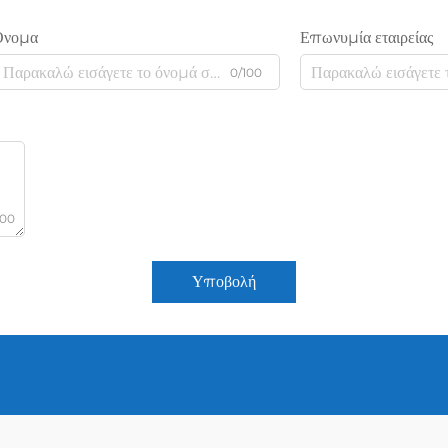
Όνομα
Επωνυμία εταιρείας
0/100
000
Υποβολή