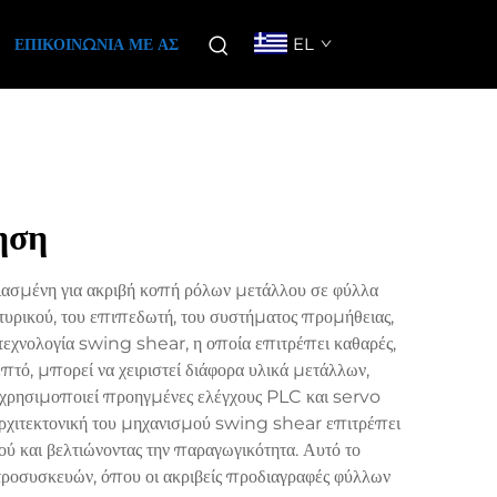
EL
ΕΠΙΚΟΙΝΩΝΊΑ ΜΕ ΑΣ
ηση
σμένη για ακριβή κοπή ρόλων μετάλλου σε φύλλα
ρικού, του επιπεδωτή, του συστήματος προμήθειας,
τεχνολογία swing shear, η οποία επιτρέπει καθαρές,
πτό, μπορεί να χειριστεί διάφορα υλικά μετάλλων,
χρησιμοποιεί προηγμένες ελέγχους PLC και servo
αρχιτεκτονική του μηχανισμού swing shear επιτρέπει
ού και βελτιώνοντας την παραγωγικότητα. Αυτό το
κτροσυσκευών, όπου οι ακριβείς προδιαγραφές φύλλων