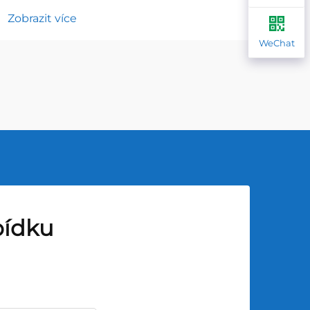
Zobrazit více
Zobr
WeChat
bídku