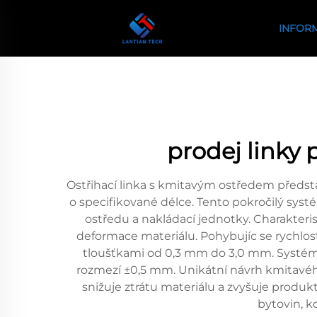
INFOR
prodej linky
Ostřihací linka s kmitavým ostředem předsta
o specifikované délce. Tento pokročilý sy
ostředu a nakládací jednotky. Charakteris
deformace materiálu. Pohybujíc se rychlost
tloušťkami od 0,3 mm do 3,0 mm. Systém p
rozmezí ±0,5 mm. Unikátní návrh kmitavého
snižuje ztrátu materiálu a zvyšuje produkt
bytovin, k