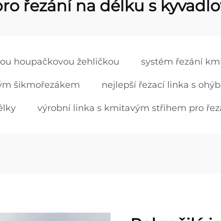
 pro řezání na délku s kyvad
žkou houpačkovou žehličkou
systém řezání kmi
ovým šikmořezákem
nejlepší řezací linka s oh
élky
výrobní linka s kmitavým střihem pro řez