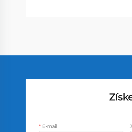
Získ
E-mail