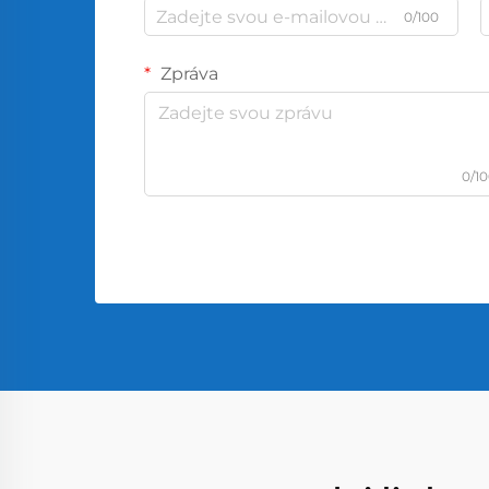
0/100
Zpráva
0/1