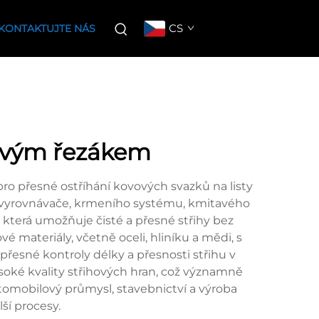
CS
KONTAKTUJTE NÁS
lovým řezákem
ro přesné ostříhání kovových svazků na listy
, vyrovnávače, krmeního systému, kmitavého
, která umožňuje čisté a přesné střihy bez
 materiály, včetně oceli, hliníku a mědi, s
řesné kontroly délky a přesnosti střihu v
soké kvality střihových hran, což významně
automobilový průmysl, stavebnictví a výroba
ší procesy.