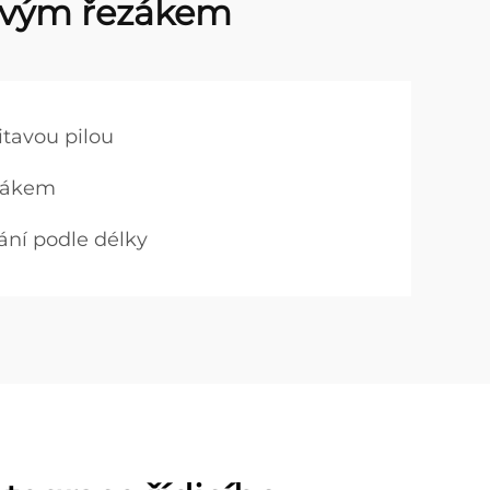
lovým řezákem
tavou pilou
ýbákem
ání podle délky