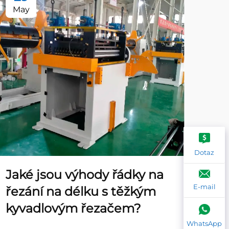
May
Ma
Dotaz
Jaké jsou výhody řádky na
Ja
E-mail
řezání na délku s těžkým
řeš
kyvadlovým řezačem?
na
WhatsApp