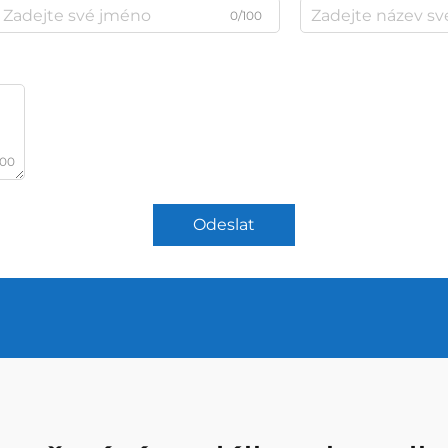
0/100
000
Odeslat