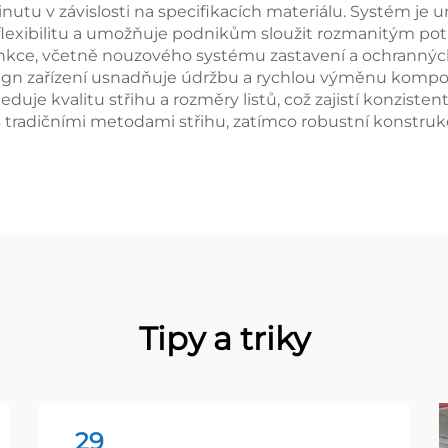
inutu v závislosti na specifikacích materiálu. Systém je 
í flexibilitu a umožňuje podnikům sloužit rozmanitým 
nkce, včetně nouzového systému zastavení a ochranných 
esign zařízení usnadňuje údržbu a rychlou výměnu komp
eduje kvalitu střihu a rozměry listů, což zajistí konziste
s tradičními metodami střihu, zatímco robustní konstruk
Tipy a triky
29