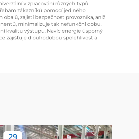
univerzální v zpracování různých typů
potřebám zákazníků pomocí jediného
obalů, zajistí bezpečnost provozníka, aniž
onentů, minimalizuje tak nefunkční dobu.
ntní kvalitu výstupu. Navíc energie úsporný
ce zajišťuje dlouhodobou spolehlivost a
29
2