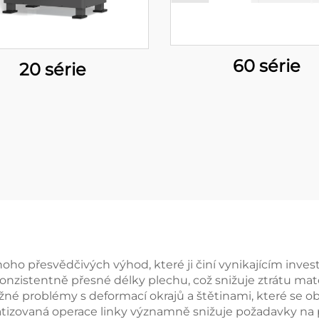
60 série
20 série
o přesvědčivých výhod, které ji činí vynikajícím investi
konzistentně přesné délky plechu, což snižuje ztrátu mat
 problémy s deformací okrajů a štětinami, které se obj
izovaná operace linky významně snižuje požadavky na p