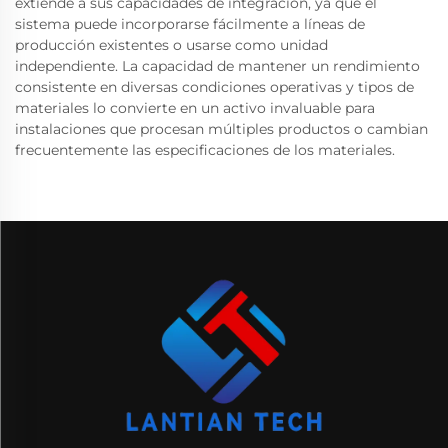
extiende a sus capacidades de integración, ya que el
sistema puede incorporarse fácilmente a líneas de
producción existentes o usarse como unidad
independiente. La capacidad de mantener un rendimiento
consistente en diversas condiciones operativas y tipos de
materiales lo convierte en un activo invaluable para
instalaciones que procesan múltiples productos o cambian
frecuentemente las especificaciones de los materiales.